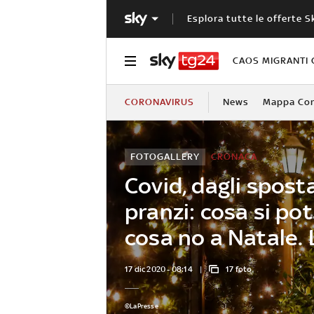
Esplora tutte le offerte S
CAOS MIGRANTI 
CORONAVIRUS
News
Mappa Cont
FOTOGALLERY
CRONACA
Covid, dagli spost
pranzi: cosa si pot
cosa no a Natale. 
17 dic 2020 - 08:14
17 foto
©LaPresse