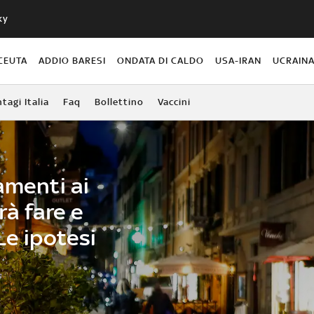
ky
CEUTA
ADDIO BARESI
ONDATA DI CALDO
USA-IRAN
UCRAIN
agi Italia
Faq
Bollettino
Vaccini
amenti ai
rà fare e
Le ipotesi