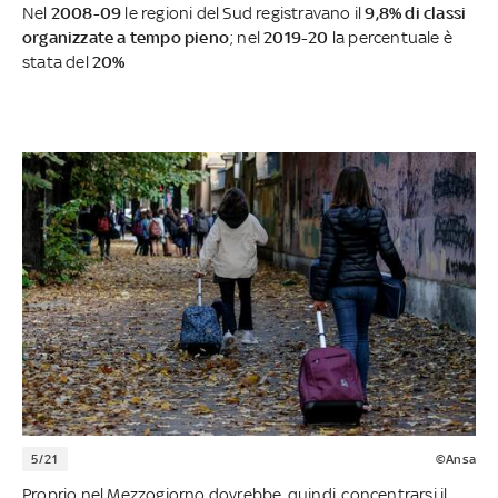
Nel
2008-09
le regioni del Sud registravano il
9,8% di classi
organizzate a tempo pieno
; nel
2019-20
la percentuale è
stata del
20%
5/21
©Ansa
Proprio nel Mezzogiorno dovrebbe, quindi, concentrarsi il