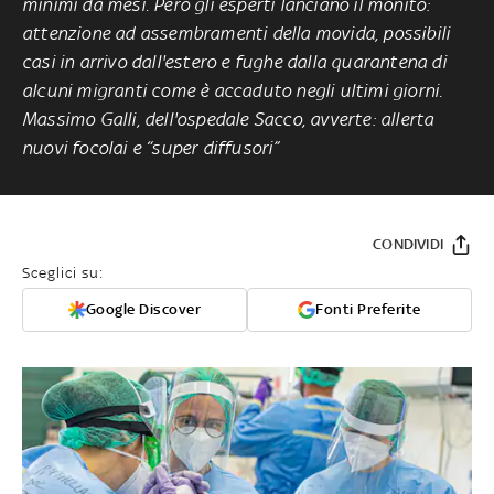
minimi da mesi. Però gli esperti lanciano il monito:
attenzione ad assembramenti della movida, possibili
casi in arrivo dall'estero e fughe dalla quarantena di
alcuni migranti come è accaduto negli ultimi giorni.
Massimo Galli, dell'ospedale Sacco, avverte: allerta
nuovi focolai e “super diffusori”
CONDIVIDI
Sceglici su:
Google Discover
Fonti Preferite