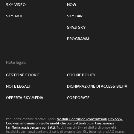
SKY VIDEO
NOW
SKY ARTE
SKY BAR
SPAZI SKY
PROGRAMMI
Note legali:
GESTIONE COOKIE
COOKIE POLICY
NOTE LEGALI
DICHIARAZIONE DI ACCESSIBILITÀ
OFFERTA SKY MEDIA
CORPORATE
Per il consumatore clicca qui per i
Moduli, Condizioni contrattuali
,
Privacy &
Cookies
,
informazioni sulle modifiche contrattuali
o per
trasparenza
tariffaria
,
assistenza
e
contatti
. Tutti i marchi Sky e i diritti di proprietà
intellettuale in essi contenuti, sono di proprietà di Sky international AG e sono