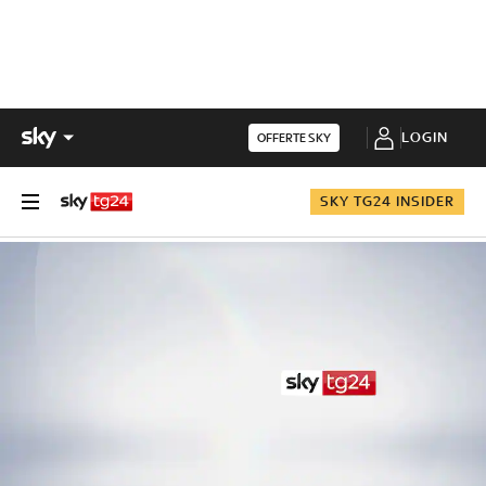
LOGIN
OFFERTE SKY
SKY TG24 INSIDER