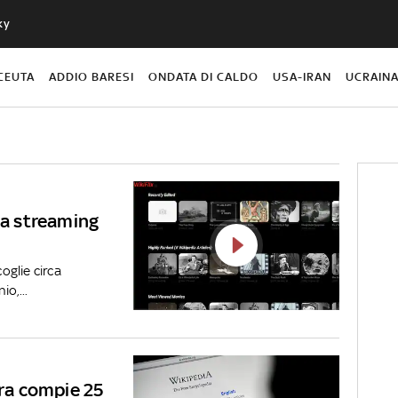
ky
CEUTA
ADDIO BARESI
ONDATA DI CALDO
USA-IRAN
UCRAIN
ma streaming
glie circa
o,...
era compie 25