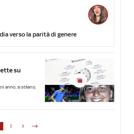
ia verso la parità di genere
lette su
gni anno, si stilano,
1
2
3