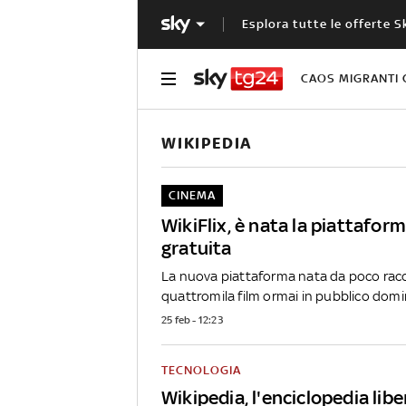
Esplora tutte le offerte S
CAOS MIGRANTI 
WIKIPEDIA
CINEMA
WikiFlix, è nata la piattafor
gratuita
La nuova piattaforma nata da poco racco
quattromila film ormai in pubblico domini
25 feb - 12:23
TECNOLOGIA
Wikipedia, l'enciclopedia lib