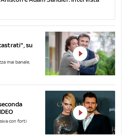
castrati", su
zza mai banale,
 seconda
VIDEO
siva con forti