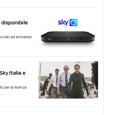
 disponibile
bbonati ad entrambi
ky Italia e
o per la licenza
..