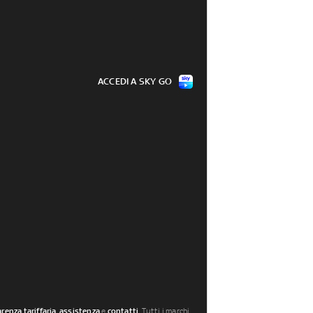
ACCEDI A SKY GO
renza tariffaria
,
assistenza
e
contatti
. Tutti i marchi