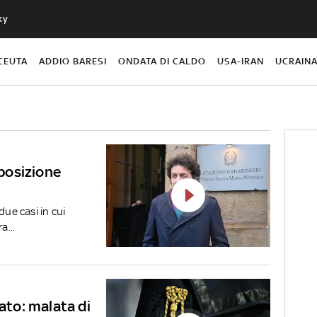
ky
CEUTA
ADDIO BARESI
ONDATA DI CALDO
USA-IRAN
UCRAIN
 posizione
due casi in cui
...
gato: malata di