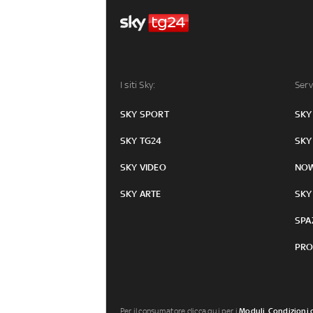
I siti Sky:
Serv
SKY SPORT
SKY
SKY TG24
SKY
SKY VIDEO
NO
SKY ARTE
SKY
SPA
PRO
Per il consumatore clicca qui per i
Moduli, Condizioni 