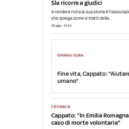
Sla ricorre a giudici
A rendere nota la sua storia è l'associa
che spiega come si tratti della...
05 ago - 11:14
Emiliano Scalia
Fine vita, Cappato: "Aiutar
umano"
CRONACA
Cappato: "In Emilia Romagna 
caso di morte volontaria"