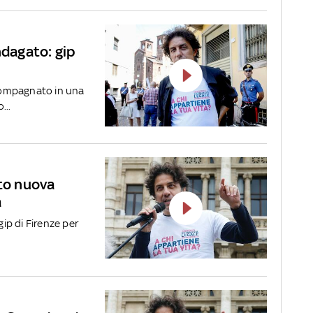
ndagato: gip
compagnato in una
...
ato nuova
à
gip di Firenze per