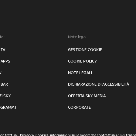
izi:
Note legali:
 TV
GESTIONE COOKIE
 APPS
COOKIE POLICY
W
NOTE LEGALI
 BAR
DICHIARAZIONE DI ACCESSIBILITÀ
ZI SKY
OFFERTA SKY MEDIA
GRAMMI
CORPORATE
contrattuali
,
Privacy & Cookies
,
informazioni sulle modifiche contrattuali
o per
traspa