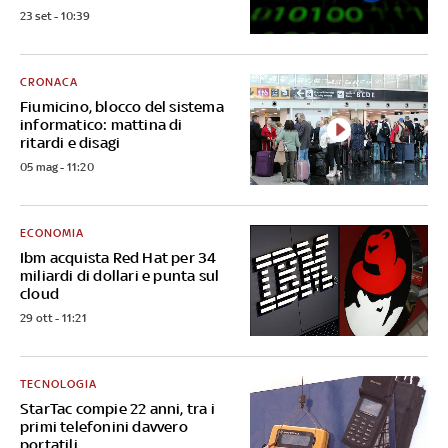
23 set - 10:39
CRONACA
Fiumicino, blocco del sistema
informatico: mattina di
ritardi e disagi
05 mag - 11:20
ECONOMIA
Ibm acquista Red Hat per 34
miliardi di dollari e punta sul
cloud
29 ott - 11:21
TECNOLOGIA
StarTac compie 22 anni, tra i
primi telefonini davvero
portatili