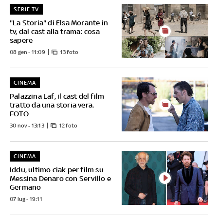
SERIE TV
"La Storia" di Elsa Morante in
tv, dal cast alla trama: cosa
sapere
08 gen - 11:09
13 foto
CINEMA
Palazzina Laf, il cast del film
tratto da una storia vera.
FOTO
30 nov - 13:13
12 foto
CINEMA
Iddu, ultimo ciak per film su
Messina Denaro con Servillo e
Germano
07 lug - 19:11