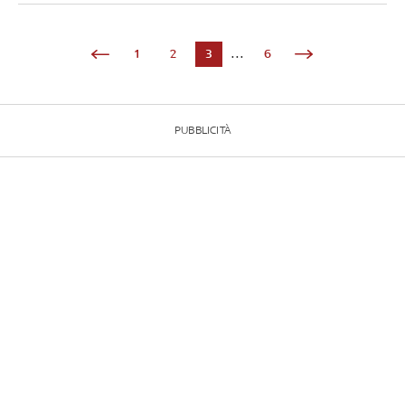
1
2
3
...
6
PUBBLICITÀ