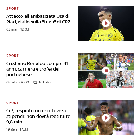
SPORT
Attacco all'ambasciata Usa di
Riad, giallo sulla "fuga" di CR7
03 mar - 12:03
SPORT
Cristiano Ronaldo compie 41
anni, carriera e trofei del
portoghese
05 feb - 07:00
10 foto
SPORT
Cr7, respinto ricorso Juve su
stipendi: non dovrà restituire
9,8 mln
19 gen - 17:33