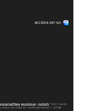
ACCEDI A SKY GO
renza tariffaria
,
assistenza
e
contatti
. Tutti i marchi
 Italia - Sky Italia Srl Via Monte Penice, 7 - 20138