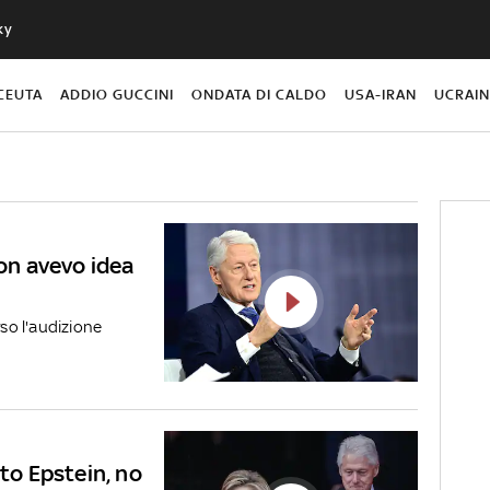
ky
CEUTA
ADDIO GUCCINI
ONDATA DI CALDO
USA-IRAN
UCRAI
Non avevo idea
rso l'audizione
ato Epstein, no