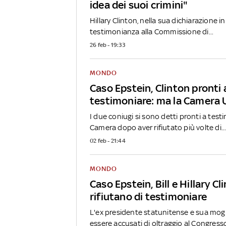
idea dei suoi crimini"
Hillary Clinton, nella sua dichiarazione ini
testimonianza alla Commissione di...
26 feb - 19:33
MONDO
Caso Epstein, Clinton pronti 
testimoniare: ma la Camera U
I due coniugi si sono detti pronti a test
Camera dopo aver rifiutato più volte di..
02 feb - 21:44
MONDO
Caso Epstein, Bill e Hillary Cl
rifiutano di testimoniare
L'ex presidente statunitense e sua mogli
essere accusati di oltraggio al Congresso