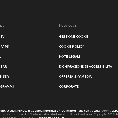
izi:
Note legali:
 TV
GESTIONE COOKIE
 APPS
COOKIE POLICY
W
NOTE LEGALI
 BAR
DICHIARAZIONE DI ACCESSIBILITÀ
ZI SKY
OFFERTA SKY MEDIA
GRAMMI
CORPORATE
contrattuali
,
Privacy & Cookies
,
informazioni sulle modifiche contrattuali
o per
traspa
uti, sono di proprietà di Sky international AG e sono utilizzati su licenza. Copyright 2026 Sky