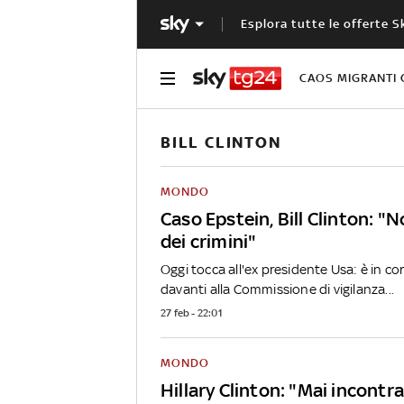
Esplora tutte le offerte S
CAOS MIGRANTI 
BILL CLINTON
MONDO
Caso Epstein, Bill Clinton: "
dei crimini"
Oggi tocca all'ex presidente Usa: è in co
davanti alla Commissione di vigilanza...
27 feb - 22:01
MONDO
Hillary Clinton: "Mai incontr