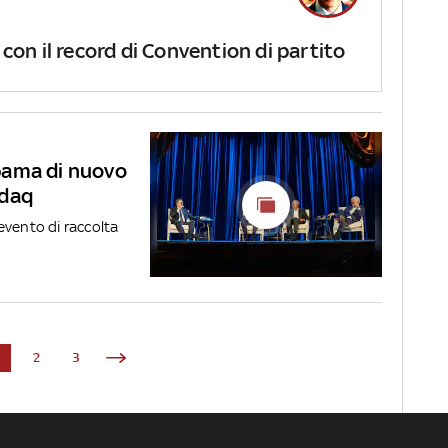
 con il record di Convention di partito
bama di nuovo
sdaq
evento di raccolta
1
2
3