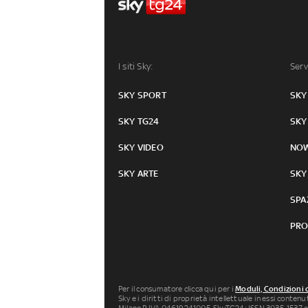
I siti Sky:
Serv
SKY SPORT
SKY
SKY TG24
SKY
SKY VIDEO
NO
SKY ARTE
SKY
SPA
PRO
Per il consumatore clicca qui per i
Moduli, Condizioni 
Sky e i diritti di proprietà intellettuale in essi conten