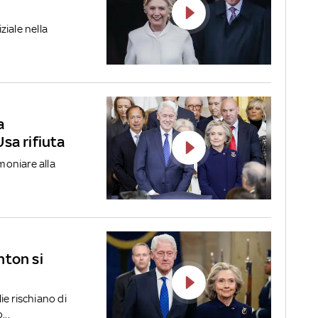
ziale nella
a
sa rifiuta
imoniare alla
.
inton si
e rischiano di
...