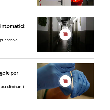
sintomatici:
ri puntano a
egole per
 per eliminare i