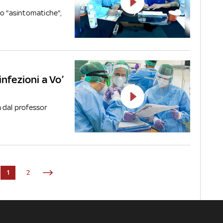
no "asintomatiche",
infezioni a Vo’
 dal professor
1
2