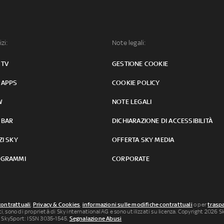
izi:
Note legali:
 TV
GESTIONE COOKIE
 APPS
COOKIE POLICY
W
NOTE LEGALI
 BAR
DICHIARAZIONE DI ACCESSIBILITÀ
ZI SKY
OFFERTA SKY MEDIA
GRAMMI
CORPORATE
contrattuali
,
Privacy & Cookies
,
informazioni sulle modifiche contrattuali
o per
traspa
uti, sono di proprietà di Sky international AG e sono utilizzati su licenza. Copyright 2026 Sky
 SkySport: ISSN 3035-1545.
Segnalazione Abusi