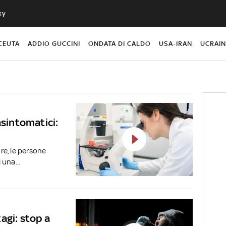
ky
CEUTA
ADDIO GUCCINI
ONDATA DI CALDO
USA-IRAN
UCRAI
asintomatici:
re, le persone
una...
agi: stop a