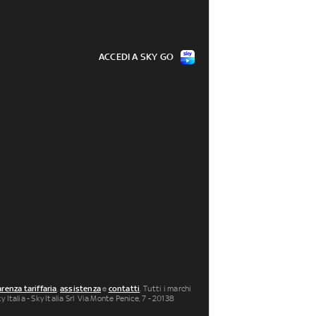
ACCEDI A SKY GO
renza tariffaria
,
assistenza
e
contatti
. Tutti i marchi
 Italia - Sky Italia Srl Via Monte Penice, 7 - 20138