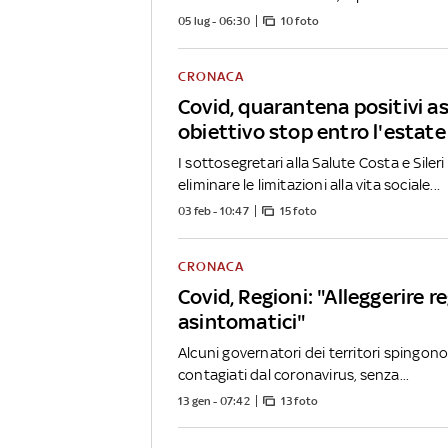
05 lug - 06:30
10 foto
CRONACA
Covid, quarantena positivi a
obiettivo stop entro l'estate
I sottosegretari alla Salute Costa e Sile
eliminare le limitazioni alla vita sociale...
03 feb - 10:47
15 foto
CRONACA
Covid, Regioni: "Alleggerire r
asintomatici"
Alcuni governatori dei territori spingono
contagiati dal coronavirus, senza...
13 gen - 07:42
13 foto