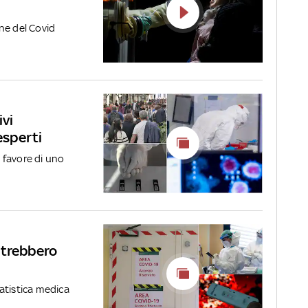
one del Covid
ivi
esperti
a favore di uno
potrebbero
atistica medica