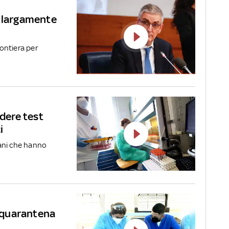
a largamente
rontiera per
ndere test
i
reani che hanno
n quarantena