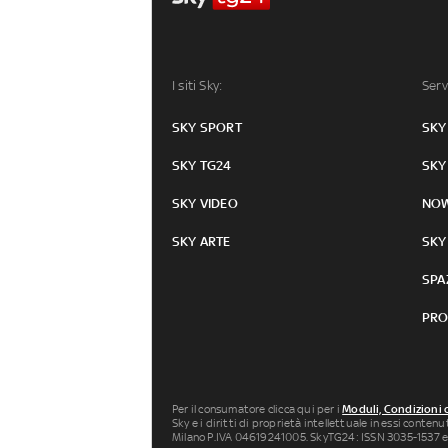
I siti Sky:
Serv
SKY SPORT
SKY
SKY TG24
SKY
SKY VIDEO
NO
SKY ARTE
SKY
SPA
PRO
Per il consumatore clicca qui per i
Moduli, Condizioni 
Sky e i diritti di proprietà intellettuale in essi conten
Milano P.IVA 04619241005. SkyTG24: ISSN 3035-1537 e