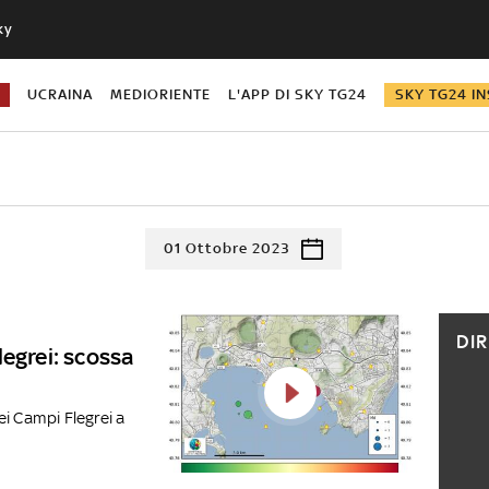
ky
UCRAINA
MEDIORIENTE
L'APP DI SKY TG24
SKY TG24 IN
01 Ottobre 2023
DI
legrei: scossa
i Campi Flegrei a