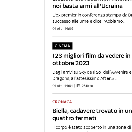
noi basta armi all'Ucraina
L'ex premier in conferenza stampa da Bra
successo alle urne e dice: "Abbiamo...
01 ott - 14:09
CINEMA
I 23 migliori film da vedere i
ottobre 2023
Dagli arrivi su Sky de Il Sol dell’Avvenir
Dragons, all’attesissimo After 5...
01 ott - 14:01
23 foto
CRONACA
Biella, cadavere trovato in u
quattro fermati
Il corpo è stato scoperto in una zona di 