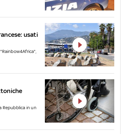
francese: usati
s "Rainbow4Africa",
ttoniche
la Repubblica in un