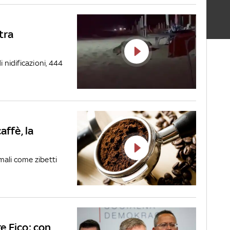
tra
 nidificazioni, 444
affè, la
mali come zibetti
re Fico: con