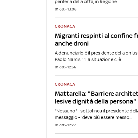
periferia della città, in Regione...
01 ott - 13:06
CRONACA
Migranti respinti al confine 
anche droni
A denunciarlo è il presidente della onlu
Paolo Narcisi: "La situazione ci è...
01 ott - 12:56
CRONACA
Mattarella: "Barriere archite
lesive dignità della persona"
"Nessuno" - sottolinea il presidente del
messaggio - "deve più essere messo...
01 ott - 12:27