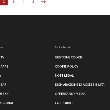
2
3
4
5
izi:
Note legali:
 TV
GESTIONE COOKIE
 APPS
COOKIE POLICY
W
NOTE LEGALI
 BAR
DICHIARAZIONE DI ACCESSIBILITÀ
ZI SKY
OFFERTA SKY MEDIA
GRAMMI
CORPORATE