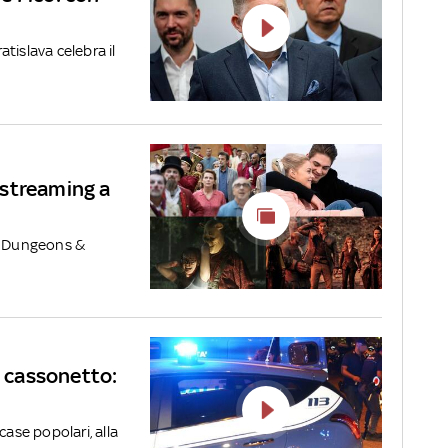
tislava celebra il
n streaming a
e e Dungeons &
n cassonetto:
case popolari, alla