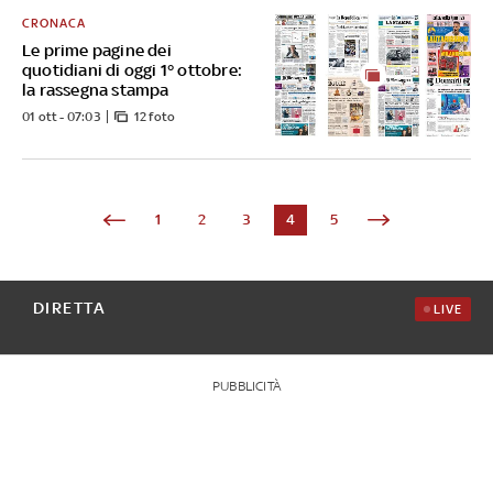
CRONACA
Le prime pagine dei
quotidiani di oggi 1° ottobre:
la rassegna stampa
01 ott - 07:03
12 foto
1
2
3
4
5
DIRETTA
LIVE
PUBBLICITÀ