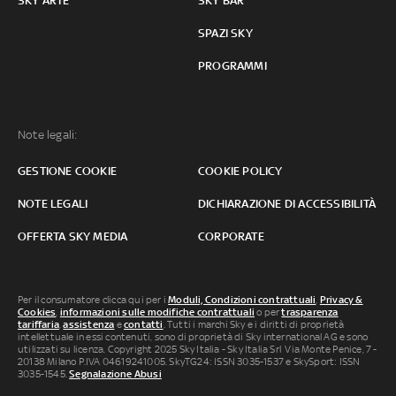
SKY ARTE
SKY BAR
SPAZI SKY
PROGRAMMI
Note legali:
GESTIONE COOKIE
COOKIE POLICY
NOTE LEGALI
DICHIARAZIONE DI ACCESSIBILITÀ
OFFERTA SKY MEDIA
CORPORATE
Per il consumatore clicca qui per i
Moduli, Condizioni contrattuali
,
Privacy &
Cookies
,
informazioni sulle modifiche contrattuali
o per
trasparenza
tariffaria
,
assistenza
e
contatti
. Tutti i marchi Sky e i diritti di proprietà
intellettuale in essi contenuti, sono di proprietà di Sky international AG e sono
utilizzati su licenza. Copyright 2025 Sky Italia - Sky Italia Srl Via Monte Penice, 7 -
20138 Milano P.IVA 04619241005. SkyTG24: ISSN 3035-1537 e SkySport: ISSN
3035-1545.
Segnalazione Abusi