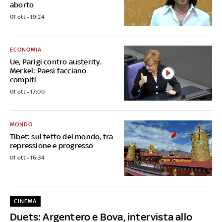
aborto
01 ott - 19:24
ECONOMIA
Ue, Parigi contro austerity.
Merkel: Paesi facciano
compiti
01 ott - 17:00
MONDO
Tibet: sul tetto del mondo, tra
repressione e progresso
01 ott - 16:34
CINEMA
Duets: Argentero e Bova, intervista allo