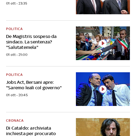
01 ott - 23:35
POLITICA
De Magistris sospeso da
sindaco. La sentenza?
"Salutatemela"
01 ott - 21:00
POLITICA
Jobs Act, Bersani apre:
"Saremo leali col governo"
01 ott - 20:45
CRONACA
Di Cataldo: archiviata
inchiesta per procurato