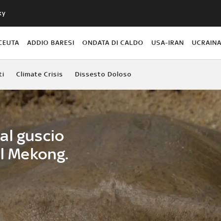
ky
CEUTA
ADDIO BARESI
ONDATA DI CALDO
USA-IRAN
UCRAIN
ti
Climate Crisis
Dissesto Doloso
al guscio
el Mekong.