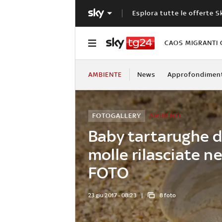
Esplora tutte le offerte S
CAOS MIGRANTI 
AMBIENTE
News
Approfondimen
FOTOGALLERY
AMBIENTE
Baby tartarughe d
molle rilasciate n
FOTO
23 giu 2017 - 08:23
8 foto