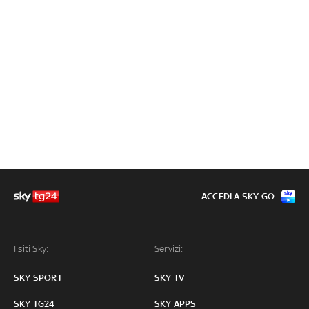
ACCEDI A SKY GO
I siti Sky:
Servizi:
SKY SPORT
SKY TV
SKY TG24
SKY APPS