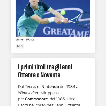
sinner - ©Ansa
1/10
I primi titoli tra gli anni
Ottanta e Novanta
Dal
Tennis
di
Nintendo
del 1984 a
Wimbledon
, sviluppato
per
Commodore
, del 1986, i titoli
usciti nel corso degli anni Ottanta