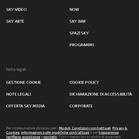
SKY VIDEO
NOW
SKY ARTE
SKY BAR
SPAZI SKY
PROGRAMMI
Note legali:
GESTIONE COOKIE
COOKIE POLICY
NOTE LEGALI
DICHIARAZIONE DI ACCESSIBILITÀ
OFFERTA SKY MEDIA
CORPORATE
Per il consumatore clicca qui per i
Moduli, Condizioni contrattuali
,
Privacy &
Cookies
,
informazioni sulle modifiche contrattuali
o per
trasparenza
tariffaria
,
assistenza
e
contatti
. Tutti i marchi Sky e i diritti di proprietà