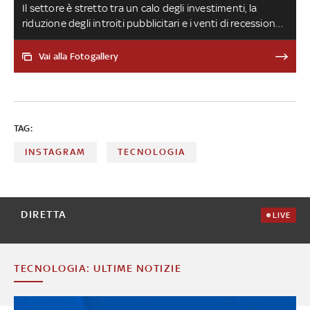
Il settore è stretto tra un calo degli investimenti, la
riduzione degli introiti pubblicitari e i venti di recessione
che soffiano su buona parte dell’Occidente. Tra la fine
del 2022 e l'inizio del 2023 tantissimi lavoratori lasciati a
Vai alla Fotogallery
casa dalle grandi aziende
TAG:
INSTAGRAM
TECNOLOGIA
DIRETTA
LIVE
TECNOLOGIA: ULTIME NOTIZIE