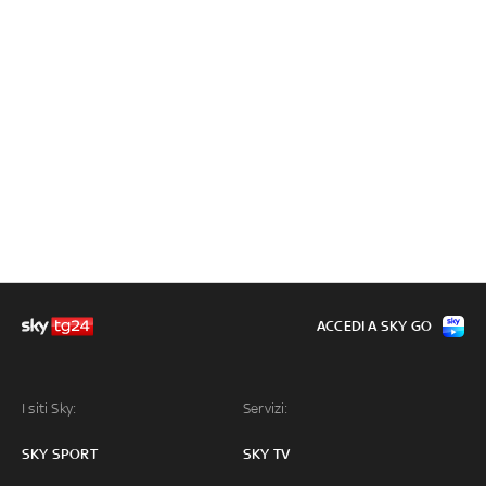
ACCEDI A SKY GO
I siti Sky:
Servizi:
SKY SPORT
SKY TV