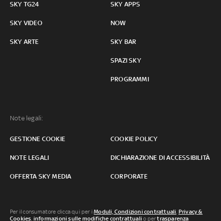
SKY TG24
SKY APPS
SKY VIDEO
NOW
SKY ARTE
SKY BAR
SPAZI SKY
PROGRAMMI
Note legali:
GESTIONE COOKIE
COOKIE POLICY
NOTE LEGALI
DICHIARAZIONE DI ACCESSIBILITÀ
OFFERTA SKY MEDIA
CORPORATE
Per il consumatore clicca qui per i
Moduli, Condizioni contrattuali
,
Privacy &
Cookies
,
informazioni sulle modifiche contrattuali
o per
trasparenza