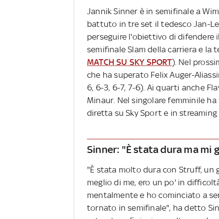
Jannik Sinner è in semifinale a Wi
battuto in tre set il tedesco Jan-Le
perseguire l'obiettivo di difendere 
semifinale Slam della carriera e la t
MATCH SU SKY SPORT
). Nel prossi
che ha superato Felix Auger-Aliassim
6, 6-3, 6-7, 7-6). Ai quarti anche Fl
Minaur. Nel singolare femminile ha s
diretta su Sky Sport e in streaming
Sinner: "È stata dura ma mi 
"È stata molto dura con Struff, un gi
meglio di me, ero un po' in difficol
mentalmente e ho cominciato a ser
tornato in semifinale", ha detto S