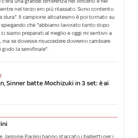
 c'era una grande differenza nel vincerlo e nel
mentre nel terzo ero più rilassato. Sono contento
ta dura". Il campione altoatesino è poi tornato su
, spiegando che "abbiamo lavorato tanto dopo
 ci siamo preparati al meglio e oggi mi sentivo a
ù, ma se dovesse risuccedere dovremo cambiare
 godo la semifinale".
E
 Sinner batte Mochizuki in 3 set: è ai
ini
 e Jasmine Paolini hanno staccato i biglietti per i