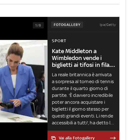
Ipa/Getty
FOTOGALLERY
1/8
SPORT
Kate Middleton a
Wimbledon vende i
biglietti ai tifosi in fila.
FOTO
La reale britannica è arrivata
a sorpresa al torneo di tennis
durante il quarto giorno di
partite. 'È davvero incredibile
poter ancora acquistare i
biglietti il giorno stesso per
questi grandi eventi. Li rende
accessibili a tutti', ha detto la
principessa di Galles che poi
ha incontrato i bambini dello
Vai alla Fotogallery