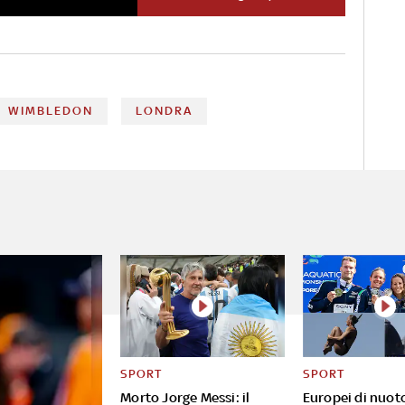
Shine Camera Club, un
programma di fotografia
creativa con sede nel borgo
londinese di Merton che
aiuta i minori provenienti da
contesti svantaggiati
WIMBLEDON
LONDRA
SPORT
SPORT
Morto Jorge Messi: il
Europei di nuoto