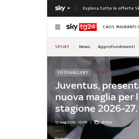
Esplora tutte le offerte S
CAOS MIGRANTI 
SPORT
News
Approfondimenti
FOTOGALLERY
SPORT
Juventus, present
nuova maglia per 
stagione 2026-27
12 mag 2026 - 12:09
8 foto
Facebook