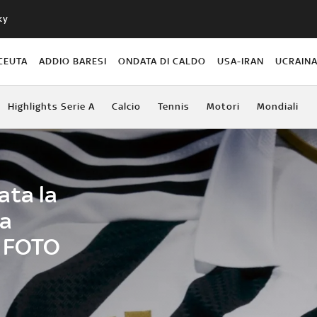
ky
CEUTA
ADDIO BARESI
ONDATA DI CALDO
USA-IRAN
UCRAIN
Highlights Serie A
Calcio
Tennis
Motori
Mondiali
ata la
la
. FOTO