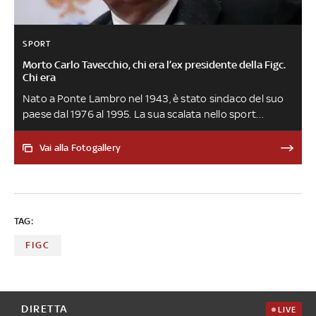
SPORT
Morto Carlo Tavecchio, chi era l’ex presidente della Figc.
Chi era
Nato a Ponte Lambro nel 1943, è stato sindaco del suo
paese dal 1976 al 1995. La sua scalata nello sport
comincia prima nella Lega Nazionale Dilettanti e poi nella
Federazione Italiana Giuoco Calcio, di cui diventa
Vai alla Fotogallery
presidente nel 2014 per poi dimettersi tre anni dopo. A
gennaio 2021 diventa presidente della LND Lombardia, il
comitato regionale dei dilettanti. È deceduto a 79 anni,
in seguito a complicazioni polmonari
TAG:
FIGC
DIRETTA
LIVE