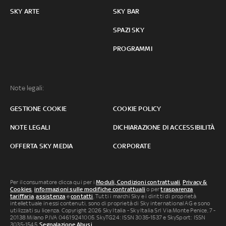
SKY ARTE
SKY BAR
SPAZI SKY
PROGRAMMI
Note legali:
GESTIONE COOKIE
COOKIE POLICY
NOTE LEGALI
DICHIARAZIONE DI ACCESSIBILITÀ
OFFERTA SKY MEDIA
CORPORATE
Per il consumatore clicca qui per i
Moduli, Condizioni contrattuali
,
Privacy &
Cookies
,
informazioni sulle modifiche contrattuali
o per
trasparenza
tariffaria
,
assistenza
e
contatti
. Tutti i marchi Sky e i diritti di proprietà
intellettuale in essi contenuti, sono di proprietà di Sky international AG e sono
utilizzati su licenza. Copyright 2026 Sky Italia - Sky Italia Srl Via Monte Penice, 7 -
20138 Milano P.IVA 04619241005. SkyTG24: ISSN 3035-1537 e SkySport: ISSN
3035-1545.
Segnalazione Abusi