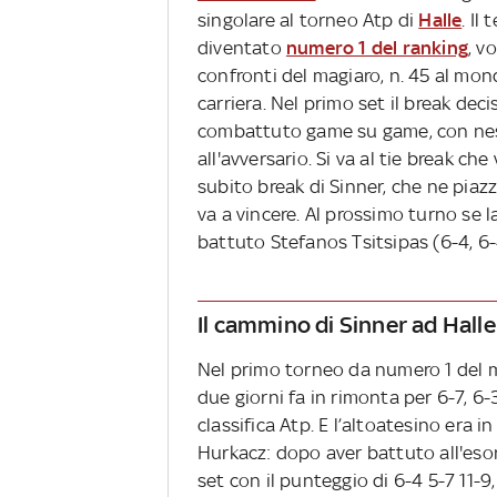
singolare al torneo Atp di
Halle
. Il
diventato
numero 1 del ranking
, v
confronti del magiaro, n. 45 al mon
carriera. Nel primo set il break dec
combattuto game su game, con ness
all'avversario. Si va al tie break c
subito break di Sinner, che ne piaz
va a vincere. Al prossimo turno se 
battuto Stefanos Tsitsipas (6-4, 6-
Il cammino di Sinner ad Hall
Nel primo torneo da numero 1 del 
due giorni fa in rimonta per 6-7, 6-
classifica Atp. E l’altoatesino era 
Hurkacz: dopo aver battuto all'eso
set con il punteggio di 6-4 5-7 11-9