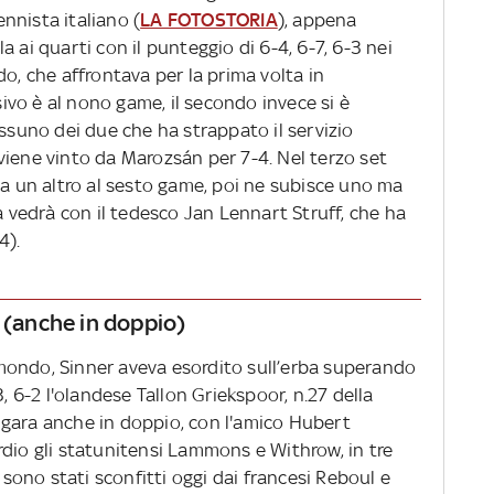
 tennista italiano (
LA FOTOSTORIA
), appena
ola ai quarti con il punteggio di 6-4, 6-7, 6-3 nei
do, che affrontava per la prima volta in
isivo è al nono game, il secondo invece si è
uno dei due che ha strappato il servizio
he viene vinto da Marozsán per 7-4. Nel terzo set
za un altro al sesto game, poi ne subisce uno ma
la vedrà con il tedesco Jan Lennart Struff, che ha
4).
e (anche in doppio)
mondo, Sinner aveva esordito sull’erba superando
3, 6-2 l'olandese Tallon Griekspoor, n.27 della
in gara anche in doppio, con l'amico Hubert
rdio gli statunitensi Lammons e Withrow, in tre
, sono stati sconfitti oggi dai francesi Reboul e