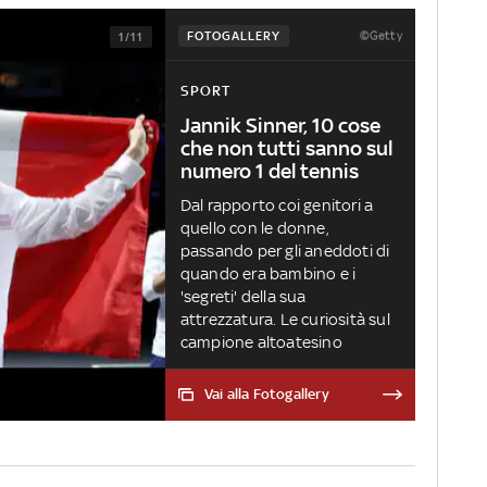
FOTOGALLERY
©Getty
1/11
SPORT
Jannik Sinner, 10 cose
che non tutti sanno sul
numero 1 del tennis
Dal rapporto coi genitori a
quello con le donne,
passando per gli aneddoti di
quando era bambino e i
'segreti' della sua
attrezzatura. Le curiosità sul
campione altoatesino
Vai alla Fotogallery