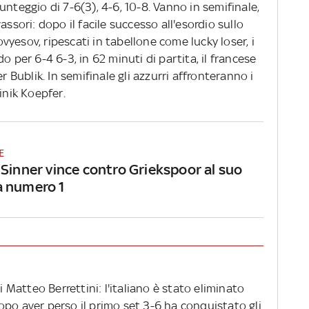
unteggio di 7-6(3), 4-6, 10-8. Vanno in semifinale,
ssori: dopo il facile successo all'esordio sullo
yesov, ripescati in tabellone come lucky loser, i
o per 6-4 6-3, in 62 minuti di partita, il francese
r Bublik. In semifinale gli azzurri affronteranno i
nik Koepfer.
E
 Sinner vince contro Griekspoor al suo
a numero 1
i Matteo Berrettini: l'italiano è stato eliminato
opo aver perso il primo set 3-6 ha conquistato gli