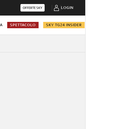
LOGIN
OFFERTE SKY
NA
SPETTACOLO
SKY TG24 INSIDER