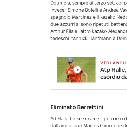
Doumbia, sempre al terzo set, col p
invece, Simone Bolelli e Andrea Vava
spagnolo Martinez e il kazako Nedov
due azzurri si sono ripetuti battend
Arthur Fils e l'altro kazako Alexande
tedeschi Yannick Hanfmann e Domi
VEDI ANCH
Atp Halle,
esordio d
Eliminato Berrettini
Ad Halle finisce invece il percorso d
dall'americano Marcos Giron, che d