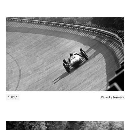
13/17
©Getty Images