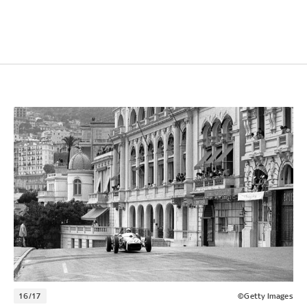
16/17
©Getty Images