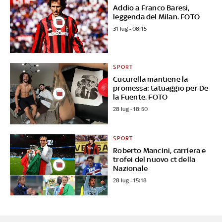
Addio a Franco Baresi,
leggenda del Milan. FOTO
31 lug - 08:15
SPORT
Cucurella mantiene la
promessa: tatuaggio per De
la Fuente. FOTO
28 lug - 18:50
SPORT
Roberto Mancini, carriera e
trofei del nuovo ct della
Nazionale
28 lug - 15:18