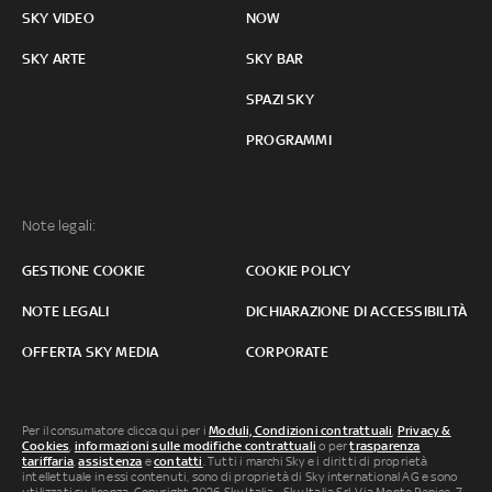
SKY VIDEO
NOW
SKY ARTE
SKY BAR
SPAZI SKY
PROGRAMMI
Note legali:
GESTIONE COOKIE
COOKIE POLICY
NOTE LEGALI
DICHIARAZIONE DI ACCESSIBILITÀ
OFFERTA SKY MEDIA
CORPORATE
Per il consumatore clicca qui per i
Moduli, Condizioni contrattuali
,
Privacy &
Cookies
,
informazioni sulle modifiche contrattuali
o per
trasparenza
tariffaria
,
assistenza
e
contatti
. Tutti i marchi Sky e i diritti di proprietà
intellettuale in essi contenuti, sono di proprietà di Sky international AG e sono