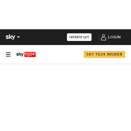
LOGIN
OFFERTE SKY
SKY TG24 INSIDER