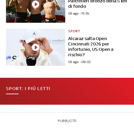
Paltrinieri bronzo della 5 km
di fondo
05 ago - 11:16
SPORT
Alcaraz salta Open
Cincinnati 2026 per
infortunio, US Open a
rischio?
05 ago - 09:02
SPORT: I PIÙ LETTI
PUBBLICITÀ