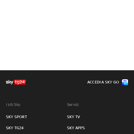
ACCEDI A SKY GO
I siti Sky:
Servizi:
SKY SPORT
SKY TV
SKY TG24
SKY APPS