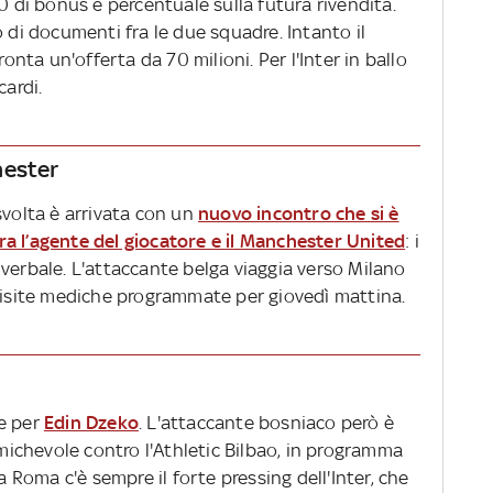
10 di bonus
e percentuale sulla futura rivendita.
o di documenti fra le due squadre. Intanto il
ta un'offerta da 70 milioni. Per l'Inter in ballo
cardi.
hester
svolta è arrivata con un
nuovo incontro che si è
a l’agente del giocatore e il Manchester United
: i
verbale. L'attaccante belga viaggia verso Milano
 visite mediche programmate per giovedì mattina.
he per
Edin Dzeko
. L'attaccante bosniaco però è
amichevole contro l'Athletic Bilbao, in programma
a Roma c'è sempre il forte pressing dell'Inter, che