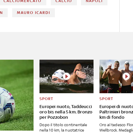
CALCIOMERCATO
CALCIO
NAPOLI
AN
MAURO ICARDI
SPORT
SPORT
Europei nuoto, Taddeucci
Europei di nuot
oro bis nella 5 km. Bronzo
Paltrinieri bronz
per Pozzobon
km di fondo
Dopo il titolo continentale
Oro al tedesco Flo
nella 10 km, la nuotatrice
Wellbrock. Medagl