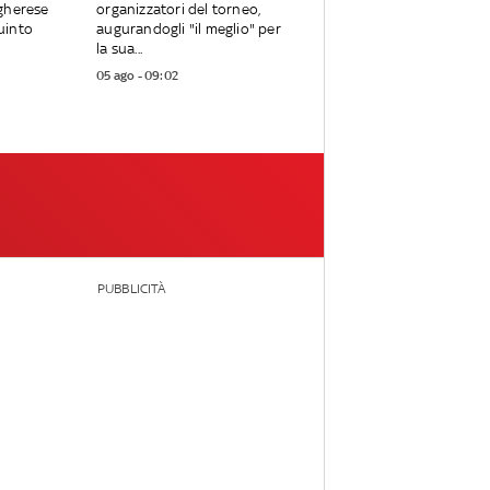
ngherese
organizzatori del torneo,
uinto
augurandogli "il meglio" per
la sua...
05 ago - 09:02
PUBBLICITÀ