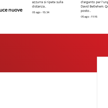
azzurra si ripete sulla
d'argento per l'u
distanza...
David Betlehem. Q
duce nuove
posto...
05 ago - 15:34
05 ago - 11:16