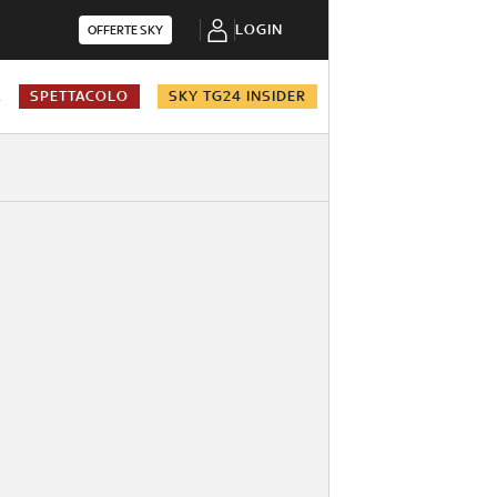
LOGIN
OFFERTE SKY
A
SPETTACOLO
SKY TG24 INSIDER