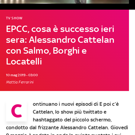
TV SHOW
EPCC, cosa è successo ieri
sera: Alessandro Cattelan
con Salmo, Borghi e
Locatelli
10 mag 2019 - 03:00
Mattia Ferrarini
C
ontinuano i nuovi episodi di
E poi c’è
Cattelan
, lo show più twittato e
hashtaggato del piccolo schermo,
condotto dal frizzante
Alessandro Cattelan
.
Giovedì