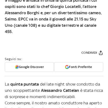
9 maggio
è andata in onda la
quinta puntata
i cui
ospiti sono stati lo chef
Giorgio Locatelli
, l’attore
Alessandro Borghi
e, per un divertentissimo cameo,
Salmo
. EPCC va in onda il
giovedì alle 21.15 su Sky
Uno (canale 108) e su digitale terrestre al canale
455.
CONDIVIDI
Seguici su:
Google Discover
Fonti Preferite
La
quinta puntata
del late night show condotto da
uno scoppiettante
Alessandro Cattelan
è stata ricca
di sorprese e momenti indimenticabili.
Come sempre, il nostro amato conduttore ha aperto