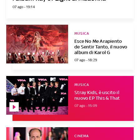
07 ago - 19:14
MUSICA
Esce No Me Arapiento
de Sentir Tanto, il nuovo
album di Karol G
07 ago - 18:29
MUSICA
Stray Kids, è uscito il
nuovo EP This & That
07 ago - 15:09
CINEMA