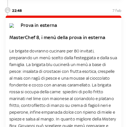
22:48
7 feb
Prova in esterna
MasterChef 8, i menù della prova in esterna
Le brigate dovranno cucinare per 80 invitati,
preparando un menù scelto dalla festeggiata e dalla sua
famiglia. La brigata blu cucinerà un menù a base di
pesce: insalata di crostacei con frutta esotica, crespelle
al mais con ragù di pesce e una mousse al cioccolato
fondente e cocco con ananas caramellato. La brigata
rossa si occupa della carne: spiedini di pollo fritto
marinati nel lime con maionese al coriandolo e platano
fritto, controfiletto di manzo su crema di fagioli neri e
peperone, infine empanada dolce con ripieno di miele e
spieze e salsa al mango. In quanto migliore della Mistery
Box, Giovanni può scegliere quale menù preparare e