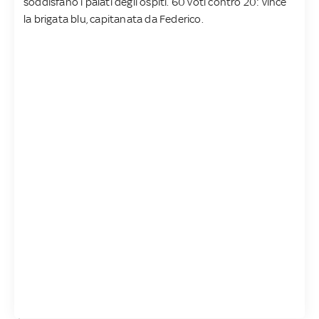
soddisfano i palati degli ospiti. 60 voti contro 20: vince
la brigata blu, capitanata da Federico.