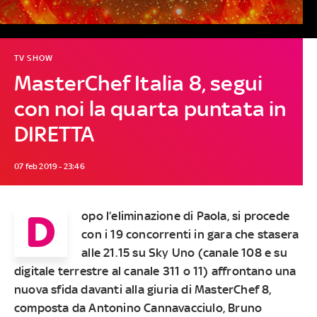
TV SHOW
MasterChef Italia 8, segui
con noi la quarta puntata in
DIRETTA
07 feb 2019 - 23:46
D
opo l’eliminazione di Paola
, si procede
con i 19 concorrenti in gara che stasera
alle 21.15 su Sky Uno (canale 108 e su
digitale terrestre al canale 311 o 11) affrontano una
nuova sfida davanti alla giuria di MasterChef 8,
composta da Antonino Cannavacciulo, Bruno