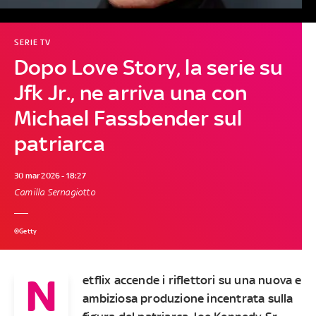
SERIE TV
Dopo Love Story, la serie su
Jfk Jr., ne arriva una con
Michael Fassbender sul
patriarca
30 mar 2026 - 18:27
Camilla Sernagiotto
©Getty
N
etflix accende i riflettori su una nuova e
ambiziosa produzione incentrata sulla