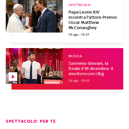
SPETTACOLO
Papa Leone XIV
incontra l'attore Premio
Oscar Matthew
McConaughey
05 ago - 15:47
MUSICA
Sanremo Giovani, la
finale il 18 dicembre: il
vincitore con i Big
05 ago - 15:43
SPETTACOLO: PER TE