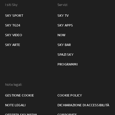
I siti Sky:
Servizi:
SKY SPORT
SKY TV
SKY TG24
SKY APPS
SKY VIDEO
NOW
SKY ARTE
SKY BAR
SPAZI SKY
PROGRAMMI
Note legali:
GESTIONE COOKIE
COOKIE POLICY
NOTE LEGALI
DICHIARAZIONE DI ACCESSIBILITÀ
OFFERTA SKY MEDIA
CORPORATE