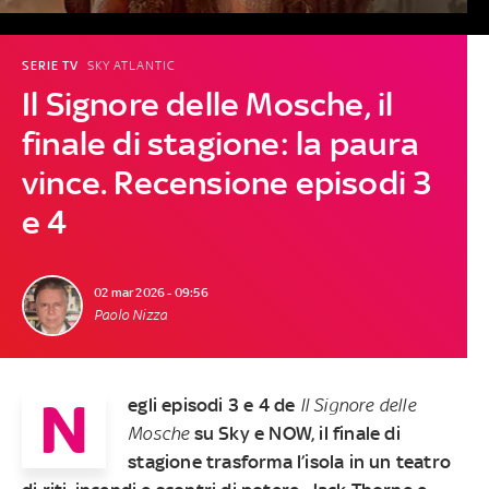
SERIE TV
SKY ATLANTIC
Il Signore delle Mosche, il
finale di stagione: la paura
vince. Recensione episodi 3
e 4
02 mar 2026 - 09:56
Paolo Nizza
N
egli episodi 3 e 4 de
Il Signore delle
Mosche
su Sky e NOW, il finale di
stagione trasforma l’isola in un teatro