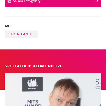
del romanzo capolavoro del premio Nobel William
Vai alla Fotogallery
Golding. I quattro episodi andranno in onda in due date,
col finale atteso per il 1°marzo. Conosciamo da vicino gli
interpreti principali
TAG:
SKY ATLANTIC
SPETTACOLO: ULTIME NOTIZIE