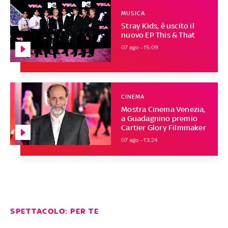
MUSICA
Stray Kids, è uscito il
nuovo EP This & That
07 ago - 15:09
CINEMA
Mostra Cinema Venezia,
a Guadagnino premio
Cartier Glory Filmmaker
07 ago - 13:24
SPETTACOLO: PER TE