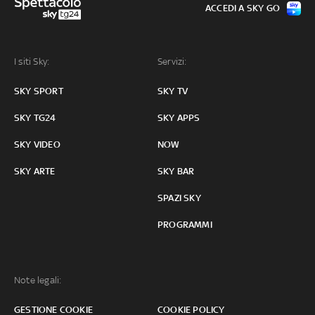
ACCEDI A SKY GO
I siti Sky:
Servizi:
SKY SPORT
SKY TV
SKY TG24
SKY APPS
SKY VIDEO
NOW
SKY ARTE
SKY BAR
SPAZI SKY
PROGRAMMI
Note legali:
GESTIONE COOKIE
COOKIE POLICY