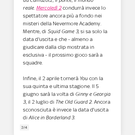
da Camazotz
,
Il ponte
,
Il mondo
reale
.
Mercoledì 2
condurrà invece lo
spettatore ancora più a fondo nei
misteri della Nevermore Academy.
Mentre, di
Squid Game 3
, si sa solo la
data d'uscita e che - almeno a
giudicare dalla clip mostrata in
esclusiva - il prossimo gioco sarà a
squadre.
Infine, il 2 aprile tornerà
You
con la
sua quinta e ultima stagione. Il 5
giugno sarà la volta di
Ginny e Georgia
3
, il 2 luglio di
The Old Guard 2.
Ancora
sconosciuta è invece la data d'uscita
di
Alice in Borderland 3
.
2/4