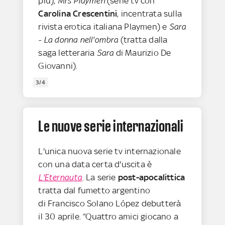
più),
Mrs Playmen
(serie tv con
Carolina Crescentini
, incentrata sulla
rivista erotica italiana Playmen) e
Sara
- La donna nell'ombra
(tratta dalla
saga letteraria
Sara
di Maurizio De
Giovanni).
3/4
Le nuove serie internazionali
L'unica nuova serie tv internazionale
con una data certa d'uscita è
L'Eternauta
. La serie
post-apocalittica
tratta dal fumetto argentino
di Francisco Solano López debutterà
il 30 aprile. “Quattro amici giocano a