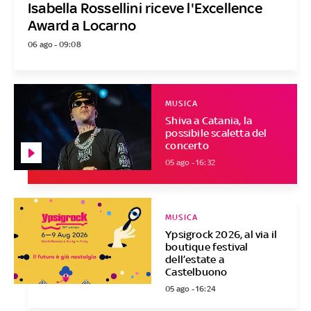
Isabella Rossellini riceve l'Excellence
Award a Locarno
06 ago - 09:08
MUSICA
Shiva a Catania, la
possibile scaletta del
concerto
05 ago - 16:32
MUSICA
Ypsigrock 2026, al via il
boutique festival
dell’estate a
Castelbuono
05 ago - 16:24