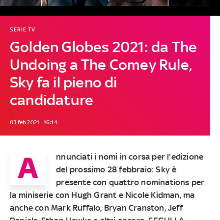
SERIE TV
Golden Globes 2021: da The
Undoing a The Comey Rule,
Sky fa il pieno di
candidature
03 feb 2021 - 16:14
A
nnunciati i nomi in corsa per l'edizione
del prossimo 28 febbraio: Sky è
presente con quattro nominations per
la miniserie con Hugh Grant e Nicole Kidman, ma
anche con Mark Ruffalo, Bryan Cranston, Jeff