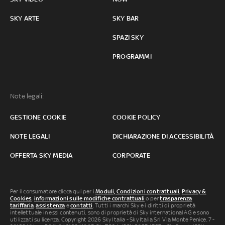
SKY ARTE
SKY BAR
SPAZI SKY
PROGRAMMI
Note legali:
GESTIONE COOKIE
COOKIE POLICY
NOTE LEGALI
DICHIARAZIONE DI ACCESSIBILITÀ
OFFERTA SKY MEDIA
CORPORATE
Per il consumatore clicca qui per i
Moduli, Condizioni contrattuali
,
Privacy &
Cookies
,
informazioni sulle modifiche contrattuali
o per
trasparenza
tariffaria
,
assistenza
e
contatti
. Tutti i marchi Sky e i diritti di proprietà
intellettuale in essi contenuti, sono di proprietà di Sky international AG e sono
utilizzati su licenza. Copyright 2026 Sky Italia - Sky Italia Srl Via Monte Penice, 7 -