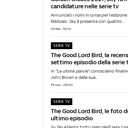
candidature nelle serie tv
Annunciati i nomi in corsa per l'edizion
febbraio: Sky è presente con quattro...
03 feb - 16:14
SERIE TV
The Good Lord Bird, la recens
settimo episodio della serie 
In "Le ultime parole" conosciamo finalme
John Brown e della sua...
19 nov - 09:00
SERIE TV
The Good Lord Bird, le foto d
ultimo episodio
Su Sky Atlantic tutti i mercoledì sera (ore