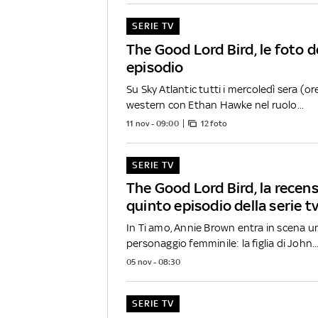
SERIE TV
The Good Lord Bird, le foto d
episodio
Su Sky Atlantic tutti i mercoledì sera (ore
western con Ethan Hawke nel ruolo...
11 nov - 09:00
12 foto
SERIE TV
The Good Lord Bird, la recens
quinto episodio della serie t
In Ti amo, Annie Brown entra in scena 
personaggio femminile: la figlia di John..
05 nov - 08:30
SERIE TV