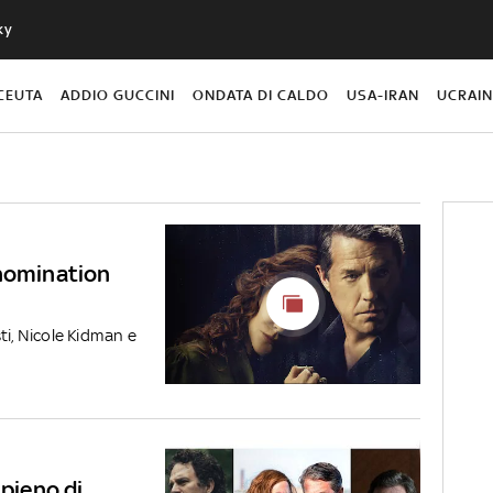
ky
CEUTA
ADDIO GUCCINI
ONDATA DI CALDO
USA-IRAN
UCRAI
 nomination
ti, Nicole Kidman e
 pieno di