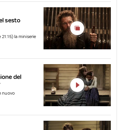
el sesto
 21:15) la miniserie
ione del
v
un nuovo
.