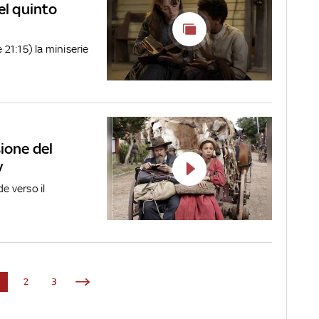
el quinto
 21:15) la miniserie
ione del
v
e verso il
1
2
3