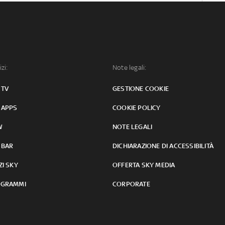
izi:
Note legali:
 TV
GESTIONE COOKIE
 APPS
COOKIE POLICY
W
NOTE LEGALI
 BAR
DICHIARAZIONE DI ACCESSIBILITÀ
ZI SKY
OFFERTA SKY MEDIA
GRAMMI
CORPORATE