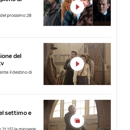
e del prossimo 28
ione del
tv
nte il destino di
el settimo e
 21:15) la miniserie