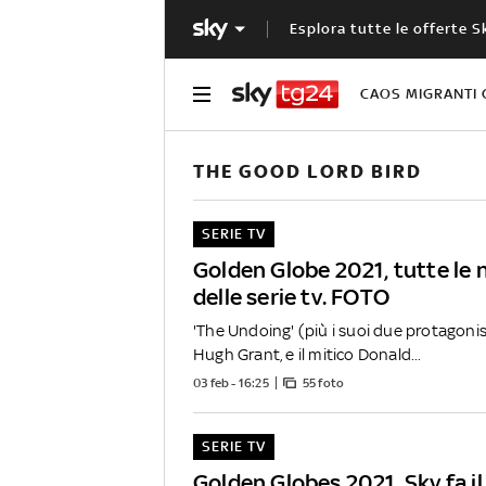
Esplora tutte le offerte S
CAOS MIGRANTI 
THE GOOD LORD BIRD
SERIE TV
Golden Globe 2021, tutte le
delle serie tv. FOTO
'The Undoing' (più i suoi due protagonis
Hugh Grant, e il mitico Donald...
03 feb - 16:25
55 foto
SERIE TV
Golden Globes 2021, Sky fa il