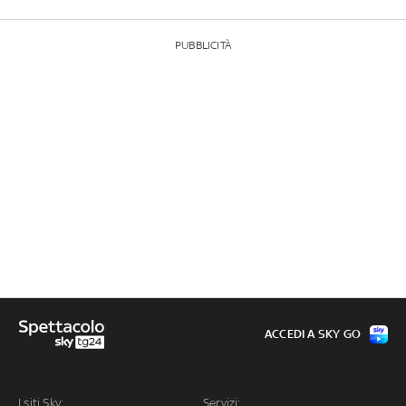
PUBBLICITÀ
ACCEDI A SKY GO
I siti Sky:
Servizi: