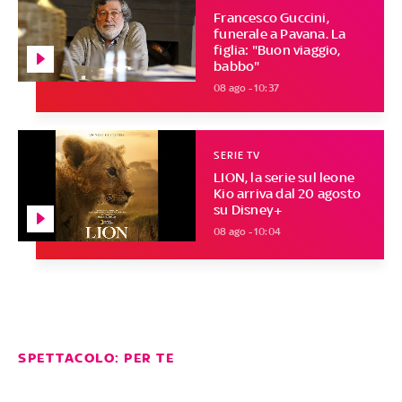
Francesco Guccini,
funerale a Pavana. La
figlia: "Buon viaggio,
babbo"
08 ago - 10:37
SERIE TV
LION, la serie sul leone
Kio arriva dal 20 agosto
su Disney+
08 ago - 10:04
SPETTACOLO: PER TE