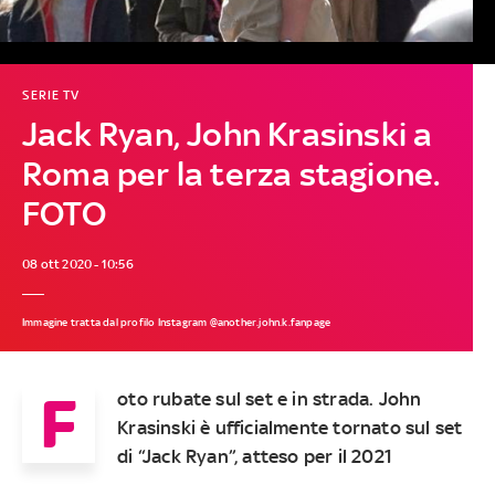
SERIE TV
Jack Ryan, John Krasinski a
Roma per la terza stagione.
FOTO
08 ott 2020 - 10:56
Immagine tratta dal profilo Instagram @another.john.k.fanpage
F
oto rubate sul set e in strada. John
Krasinski è ufficialmente tornato sul set
di “Jack Ryan”, atteso per il 2021