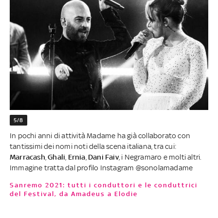
5/8
In pochi anni di attività Madame ha già collaborato con
tantissimi dei nomi noti della scena italiana, tra cui:
Marracash
,
Ghali
,
Ernia
,
Dani Faiv
, i Negramaro e molti altri.
Immagine tratta dal profilo Instagram @sonolamadame
Sanremo 2021: tutti i conduttori e le conduttrici
del Festival, da Amadeus a Elodie