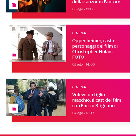
della canzone d'autore
06 ago - 11:00
CINEMA
Oppenheimer, cast e
personaggi del film di
Christopher Nolan.
FOTO
05 ago - 14:00
CINEMA
Volevo un figlio
maschio, il cast del film
con Enrico Brignano
04 ago - 18:17