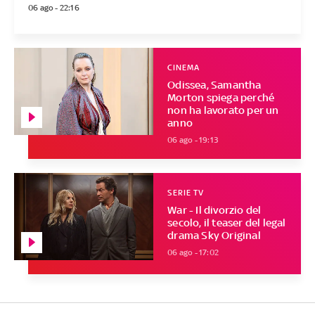
06 ago - 22:16
CINEMA
Odissea, Samantha
Morton spiega perché
non ha lavorato per un
anno
06 ago - 19:13
SERIE TV
War - Il divorzio del
secolo, il teaser del legal
drama Sky Original
06 ago - 17:02