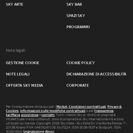
SKY ARTE
SKY BAR
SPAZI SKY
PROGRAMMI
Note legali:
GESTIONE COOKIE
COOKIE POLICY
NOTE LEGALI
DICHIARAZIONE DI ACCESSIBILITÀ
OFFERTA SKY MEDIA
CORPORATE
Per il consumatore clicca qui per i
Moduli, Condizioni contrattuali
,
Privacy &
Cookies
,
informazioni sulle modifiche contrattuali
o per
trasparenza
tariffaria
,
assistenza
e
contatti
. Tutti i marchi Sky e i diritti di proprietà
intellettuale in essi contenuti, sono di proprietà di Sky international AG e sono
utilizzati su licenza. Copyright 2026 Sky Italia - Sky Italia Srl Via Monte Penice, 7 -
20138 Milano P.IVA 04619241005. SkyTG24: ISSN 3035-1537 e SkySport: ISSN
3035-1545.
Segnalazione Abusi