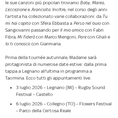
le sue canzoni più popolari troviamo
Baby
,
Marea
,
L’eccezione
e
Aranciata
. Inoltre, nel corso degli anni
l’artista ha collezionato varie collaborazioni: da
Tu
mi hai capito
con Sfera Ebbasta a
Perso nel buio
con
Sangiovanni passando per
Il mio amico
con Fabri
Fibra,
Mi fiderò
con Marco Mengoni,
Pare
con Ghali e
Io ti conosco
con Gianmaria.
Prima della tournée autunnale, Madame sarà
protagonista di numerose date estive: dalla prima
tappa a Legnano all'ultima in programma a
Taormina. Ecco tutti gli appuntamenti live:
3 luglio 2026 – Legnano (MI) – Rugby Sound
Festival – Castello
6 luglio 2026 – Collegno (TO) – Flowers Festival
– Parco della Certosa Reale