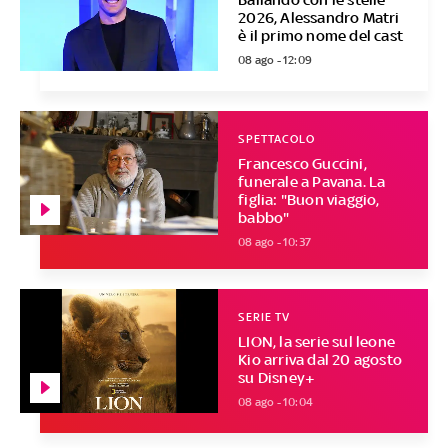
2026, Alessandro Matri
è il primo nome del cast
08 ago - 12:09
SPETTACOLO
Francesco Guccini,
funerale a Pavana. La
figlia: "Buon viaggio,
babbo"
08 ago - 10:37
SERIE TV
LION, la serie sul leone
Kio arriva dal 20 agosto
su Disney+
08 ago - 10:04