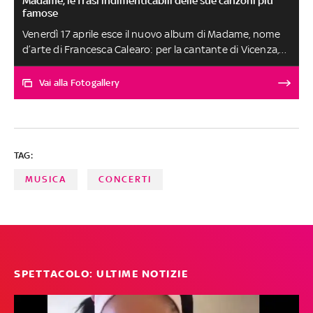
Madame, le frasi indimenticabili delle sue canzoni più
famose
Venerdì 17 aprile esce il nuovo album di Madame, nome
d’arte di Francesca Calearo: per la cantante di Vicenza,
classe 2002, si tratta del terzo disco in studio, dopo
“Madame” (2021) e “L’amore” (2023). Ecco alcuni dei
Vai alla Fotogallery
versi più celebri dei suoi brani
TAG:
MUSICA
CONCERTI
SPETTACOLO: ULTIME NOTIZIE