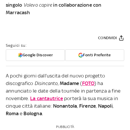
singolo
Volevo capire
in collaborazione con
Marracash
CONDIVIDI
Seguici su:
Google Discover
Fonti Preferite
A pochi giorni dall’uscita del nuovo progetto
discografico
Disincanto
,
Madame
(
FOTO
) ha
annunciato le date della tournée in partenza a fine
novembre.
La cantautrice
porterà la sua musica in
cinque città italiane:
Nonantola
,
Firenze
,
Napoli
,
Roma
e
Bologna
.
PUBBLICITÀ