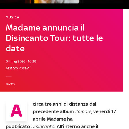
MUSICA
Madame annuncia il
Disincanto Tour: tutte le
date
04 mag 2026 - 10:38
Matteo Rossini
©Getty
A
circa tre anni di distanza dal
precedente album
L’amore
, venerdì 17
aprile Madame ha
pubblicato
Disincanto
. All’interno anche il