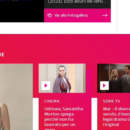
(2023). Ecco alcuni dei versi
più celebri dei suoi brani
Vai alla Fotogallery
IE
CINEMA
SERIE TV
Odissea, Samantha
War - Il divor
Morton spiega
secolo, il tea
perché non ha
legal drama 
lavorato per un
Original
anno