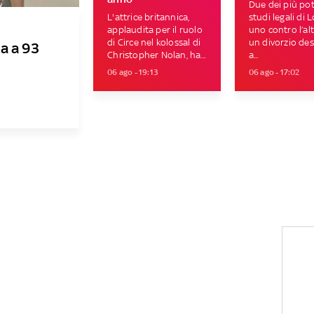
Due dei più pot
L'attrice britannica,
studi legali di 
applaudita per il ruolo
uno contro l’al
di Circe nel kolossal di
un divorzio des
a a 93
Christopher Nolan, ha...
a...
06 ago - 19:13
06 ago - 17:02