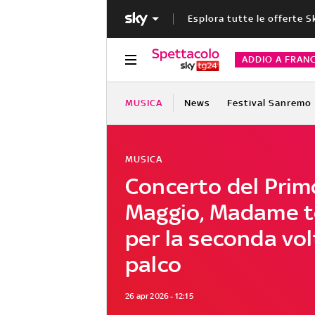
Esplora tutte le offerte S
ADDIO A FRAN
MUSICA
News
Festival Sanremo
MUSICA
Concerto del Prim
Maggio, Madame t
per la seconda vol
palco
26 apr 2026 - 12:15