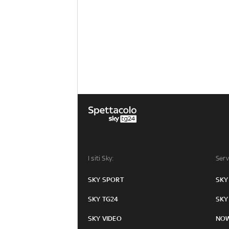
I siti Sky:
Serv
SKY SPORT
SKY
SKY TG24
SKY
SKY VIDEO
NO