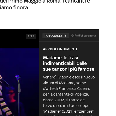
del Primo Maggio a Roma, i cantanti e
iamo finora
©IPA/Fotogramma
FOTOGALLERY
1/13
APPROFONDIMENTI
Madame, le frasi
indimenticabili delle
sue canzoni più famose
Venerdì 17 aprile esce il nuovo
album di Madame, nome
d’arte di Francesca Calearo:
per la cantante di Vicenza,
classe 2002, si tratta del
terzo disco in studio, dopo
“Madame” (2021) e “L’amore”