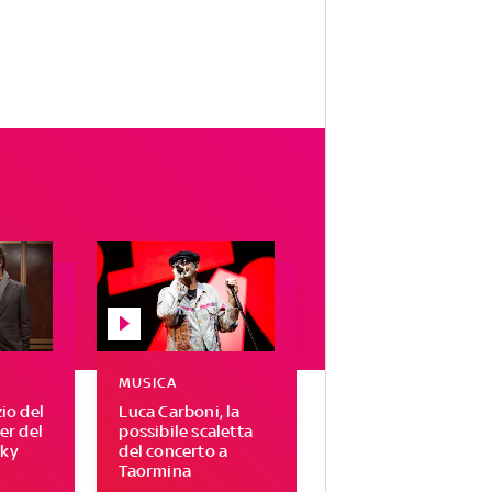
MUSICA
zio del
Luca Carboni, la
ser del
possibile scaletta
Sky
del concerto a
Taormina