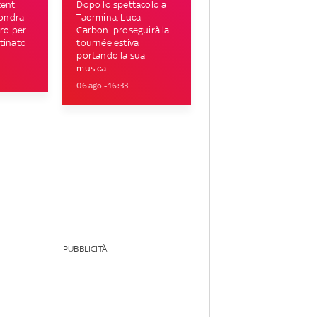
enti
Dopo lo spettacolo a
Londra
Taormina, Luca
tro per
Carboni proseguirà la
tinato
tournée estiva
portando la sua
musica...
06 ago - 16:33
PUBBLICITÀ