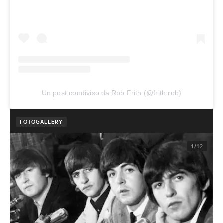
Un post condiviso da Rob Frith (@frith.rob)
FOTOGALLERY
1/12