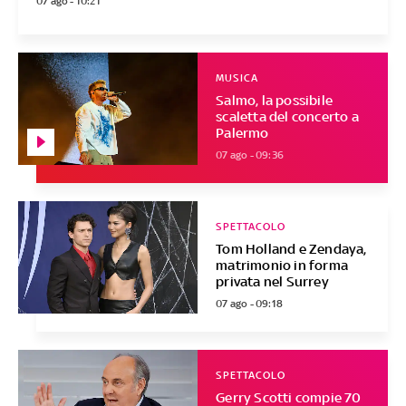
07 ago - 10:21
MUSICA
Salmo, la possibile
scaletta del concerto a
Palermo
07 ago - 09:36
SPETTACOLO
Tom Holland e Zendaya,
matrimonio in forma
privata nel Surrey
07 ago - 09:18
SPETTACOLO
Gerry Scotti compie 70