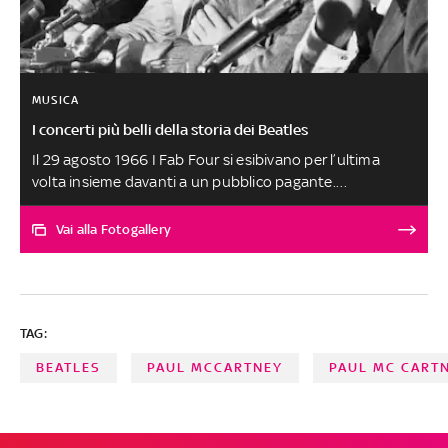
MUSICA
I concerti più belli della storia dei Beatles
Il 29 agosto 1966 I Fab Four si esibivano per l’ultima
volta insieme davanti a un pubblico pagante.
Ricordiamo alcune delle loro più famose performance
dal vivo
Vai alla Fotogallery
TAG:
BEATLES
PAUL MCCARTNEY
PAUL MC CART