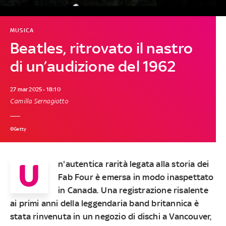
MUSICA
Beatles, ritrovato il nastro
di un’audizione del 1962
27 mar 2025 - 18:10
Camilla Sernagiotto
©Getty
U
n'autentica rarità legata alla storia dei
Fab Four è emersa in modo inaspettato
in Canada. Una registrazione risalente
ai primi anni della leggendaria band britannica è
stata rinvenuta in un negozio di dischi a Vancouver,