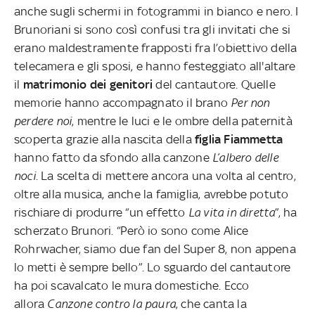
anche sugli schermi in fotogrammi in bianco e nero. I
Brunoriani si sono così confusi tra gli invitati che si
erano maldestramente frapposti fra l’obiettivo della
telecamera e gli sposi, e hanno festeggiato all'altare
il
matrimonio dei genitori
del cantautore. Quelle
memorie hanno accompagnato il brano
Per non
perdere noi
, mentre le luci e le ombre della paternità
scoperta grazie alla nascita della
figlia Fiammetta
hanno fatto da sfondo alla canzone
L’albero delle
noci
. La scelta di mettere ancora una volta al centro,
oltre alla musica, anche la famiglia, avrebbe potuto
rischiare di produrre “un effetto
La vita in diretta
”, ha
scherzato Brunori. “Però io sono come Alice
Rohrwacher, siamo due fan del Super 8, non appena
lo metti è sempre bello”. Lo sguardo del cantautore
ha poi scavalcato le mura domestiche. Ecco
allora
Canzone contro la paura
, che canta la