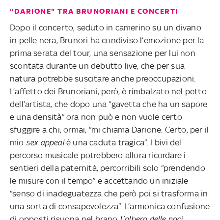
"DARIONE" TRA BRUNORIANI E CONCERTI
Dopo il concerto, seduto in camerino su un divano
in pelle nera, Brunori ha condiviso l’emozione per la
prima serata del tour, una sensazione per lui non
scontata durante un debutto live, che per sua
natura potrebbe suscitare anche preoccupazioni.
L’affetto dei Brunoriani, però, è rimbalzato nel petto
dell’artista, che dopo una “gavetta che ha un sapore
e una densità” ora non può e non vuole certo
sfuggire a chi, ormai, “mi chiama Darione. Certo, per il
mio
sex appeal
è una caduta tragica”. I bivi del
percorso musicale potrebbero allora ricordare i
sentieri della paternità, percorribili solo “prendendo
le misure con il tempo” e accettando un iniziale
“senso di inadeguatezza che però poi si trasforma in
una sorta di consapevolezza”. L’armonica confusione
di opposti risuona nel brano
L’albero delle noci
,