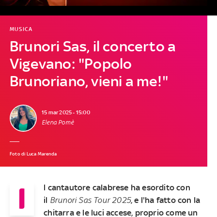
MUSICA
Brunori Sas, il concerto a
Vigevano: "Popolo
Brunoriano, vieni a me!"
15 mar 2025 - 15:00
Elena Pomè
Foto di Luca Marenda
I
l cantautore calabrese ha esordito con
il
Brunori Sas Tour 2025
, e l'ha fatto con la
chitarra e le luci accese, proprio come un