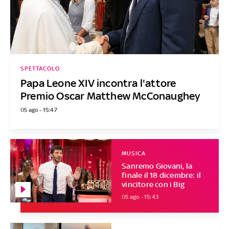
SPETTACOLO
Papa Leone XIV incontra l'attore
Premio Oscar Matthew McConaughey
05 ago - 15:47
MUSICA
Sanremo Giovani, la
finale il 18 dicembre: il
vincitore con i Big
05 ago - 15:43