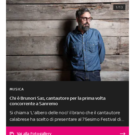
1/13
MUSICA
Chi è Brunori Sas, cantautore per la prima volta
concorrente a Sanremo
Si chiama 'L'albero delle noci' il brano che il cantautore
calabrese ha scelto di presentare al 75esimo Festival di
Sanremo, per la sua prima volta in gara. Dall'album di
esordio al disco d'oro, le tappe della sua carriera e la vita
Vai alla Fotogallery