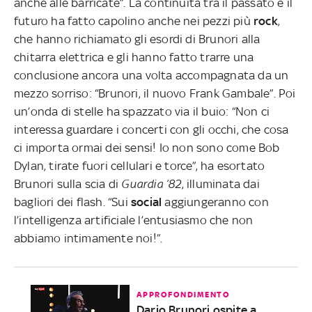
anche alle barricate”. La continuità tra il passato e il
futuro ha fatto capolino anche nei pezzi più
rock
,
che hanno richiamato gli esordi di Brunori alla
chitarra elettrica e gli hanno fatto trarre una
conclusione ancora una volta accompagnata da un
mezzo sorriso: “Brunori, il nuovo Frank Gambale”. Poi
un’onda di stelle ha spazzato via il buio: “Non ci
interessa guardare i concerti con gli occhi, che cosa
ci importa ormai dei sensi! Io non sono come Bob
Dylan, tirate fuori cellulari e torce”, ha esortato
Brunori sulla scia di
Guardia ’82
, illuminata dai
bagliori dei flash. “Sui
social
aggiungeranno con
l’intelligenza artificiale l’entusiasmo che non
abbiamo intimamente noi!”.
APPROFONDIMENTO
Dario Brunori ospite a