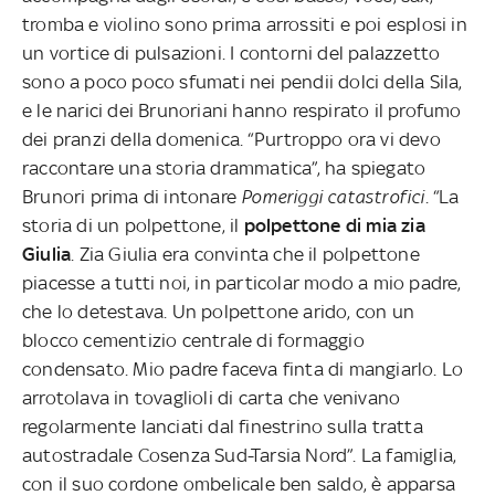
tromba e violino sono prima arrossiti e poi esplosi in
un vortice di pulsazioni. I contorni del palazzetto
sono a poco poco sfumati nei pendii dolci della Sila,
e le narici dei Brunoriani hanno respirato il profumo
dei pranzi della domenica. “Purtroppo ora vi devo
raccontare una storia drammatica”, ha spiegato
Brunori prima di intonare
Pomeriggi catastrofici
. “La
storia di un polpettone, il
polpettone di mia zia
Giulia
. Zia Giulia era convinta che il polpettone
piacesse a tutti noi, in particolar modo a mio padre,
che lo detestava. Un polpettone arido, con un
blocco cementizio centrale di formaggio
condensato. Mio padre faceva finta di mangiarlo. Lo
arrotolava in tovaglioli di carta che venivano
regolarmente lanciati dal finestrino sulla tratta
autostradale Cosenza Sud-Tarsia Nord”. La famiglia,
con il suo cordone ombelicale ben saldo, è apparsa