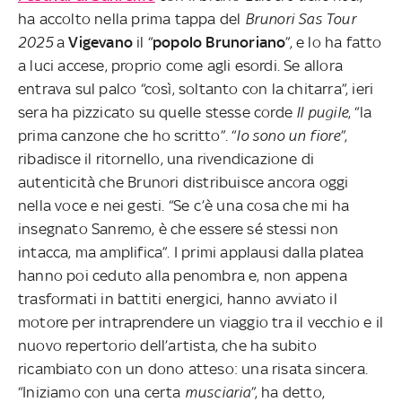
ha accolto nella prima tappa del
Brunori Sas Tour
2025
a
Vigevano
il “
popolo Brunoriano
”, e lo ha fatto
a luci accese, proprio come agli esordi. Se allora
entrava sul palco “così, soltanto con la chitarra”, ieri
sera ha pizzicato su quelle stesse corde
Il pugile
, “la
prima canzone che ho scritto”. “
Io sono un fiore
”,
ribadisce il ritornello, una rivendicazione di
autenticità che Brunori distribuisce ancora oggi
nella voce e nei gesti. “Se c’è una cosa che mi ha
insegnato Sanremo, è che essere sé stessi non
intacca, ma amplifica”. I primi applausi dalla platea
hanno poi ceduto alla penombra e, non appena
trasformati in battiti energici, hanno avviato il
motore per intraprendere un viaggio tra il vecchio e il
nuovo repertorio dell’artista, che ha subito
ricambiato con un dono atteso: una risata sincera.
“Iniziamo con una certa
musciaria
”, ha detto,