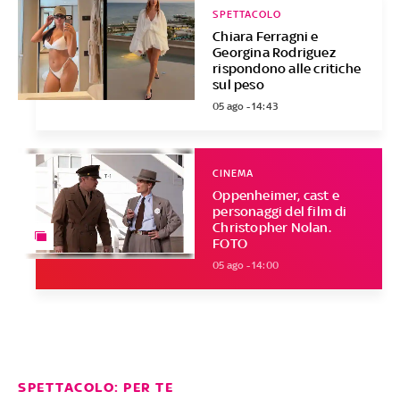
SPETTACOLO
Chiara Ferragni e
Georgina Rodriguez
rispondono alle critiche
sul peso
05 ago - 14:43
CINEMA
Oppenheimer, cast e
personaggi del film di
Christopher Nolan.
FOTO
05 ago - 14:00
SPETTACOLO: PER TE