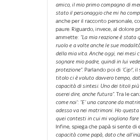
amico, il mio primo compagno di me
stato il personaggio che mi ha com
anche per il racconto personale, con
paure. Riguardo, invece, al dolore 
ammette:
“La mia reazione è stata q
ruolo e a volte anche le sue modali
della mia vita. Anche oggi, nei mes
sognare mio padre, quindi in lui ved
protezione”
. Parlando poi di
‘Cip!’
, i
titolo ci è voluto davvero tempo, dat
capacità di sintesi. Uno dei titoli più
oserei dire, anche futura”
. Tra le ca
come noi’
:
“E’ una canzone da matrim
adesso va nei matrimoni. Ho questa
quei contesti in cui mi vogliono far
Infine, spiega che papà si sente di 
capacità come papà, dato che all’in