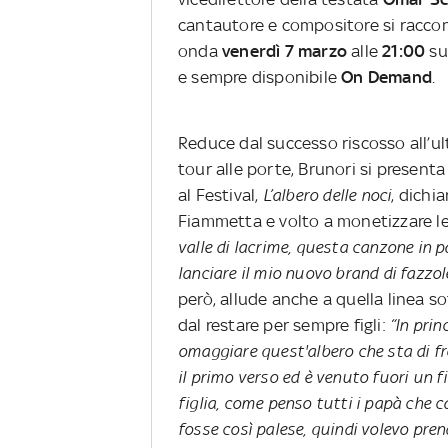
cantautore e compositore si racco
onda
venerdì 7 marzo
alle
21:00
s
e sempre disponibile
On Demand
.
Reduce dal successo riscosso all’
tour alle porte, Brunori si present
al Festival,
L’albero delle noci
, dichi
Fiammetta e volto a monetizzare le
valle di lacrime, questa canzone in p
lanciare il mio nuovo brand di fazzol
però, allude anche a quella linea sot
dal restare per sempre figli:
“In prin
omaggiare quest'albero che sta di f
il primo verso ed è venuto fuori un 
figlia, come penso tutti i papà che
fosse così palese, quindi volevo pre