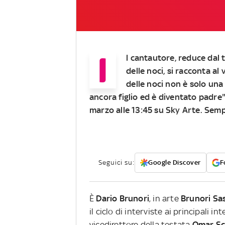
I
l cantautore, reduce dal 
delle noci, si racconta al
delle noci non è solo una
ancora figlio ed è diventato padre"
marzo alle 13:45 su Sky Arte. Sem
Seguici su:
Google Discover
F
È
Dario
Brunori
, in arte
Brunori Sa
il ciclo di interviste ai principali i
vicedirettore della testata
Omar Sch