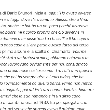
 di Dario Brunori inizia a Ioggi:
“Ho avuto diverse
i è a Ioggi, dove c'eravamo io, Alessandro e Nino,
abbo, anche se babbo un po' poco perché lavorava
mio padre, mi ricordo proprio che ciò avvenne in
domenica mi disse ‘ma tu chi sei?’ e lì ho capito
 poco casa e si era perso questo fatto del terzo
o primo album e la scelta di chiamarlo
‘Volume
“c’è stato un brainstorming, abbiamo coinvolto le
epoca lavoravano ovviamente per noi, considerato
na produzione costosissima. Tra l’altro, in questo
a, che poi ha sempre girato i miei video, che ha
o rovinosamente da quella barca. Prima non riesco
a sbagliata, poi addirittura hanno dovuto chiamare
embri che io stia remando e in un altro cado
po di bambino era nel 1982, ha poi spiegato che
la, nel senso che appena avevo il minimo male