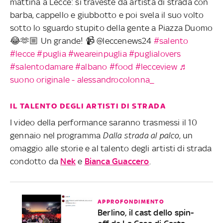
mattina a Lecce: si traveste da artista di strada con
barba, cappello e giubbotto e poi svela il suo volto
sotto lo sguardo stupito della gente a Piazza Duomo
😂🫶🏼 Un grande! 📹 @leccenews24
#salento
#lecce
#puglia
#weareinpuglia
#puglialovers
#salentodamare
#albano
#food
#lecceview
♬
suono originale - alessandrocolonna_
IL TALENTO DEGLI ARTISTI DI STRADA
I video della performance saranno trasmessi il 10
gennaio nel programma
Dalla strada al palco
, un
omaggio alle storie e al talento degli artisti di strada
condotto da
Nek
e
Bianca Guaccero
.
APPROFONDIMENTO
Berlino, il cast dello spin-