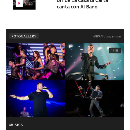
off de La Casa di Carta
canta con Al Bano
©IPA/Fotogramma
FOTOGALLERY
1/18
MUSICA