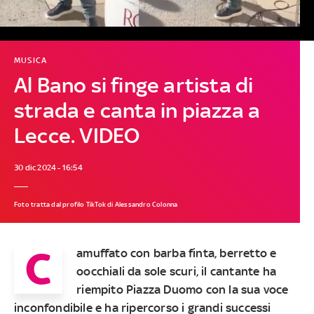
MUSICA
Al Bano si finge artista di
strada e canta in piazza a
Lecce. VIDEO
30 dic 2024 - 16:54
Foto tratta dal profilo TikTok di Alessandro Colonna
C
amuffato con barba finta, berretto e
oocchiali da sole scuri, il cantante ha
riempito Piazza Duomo con la sua voce
inconfondibile e ha ripercorso i grandi successi