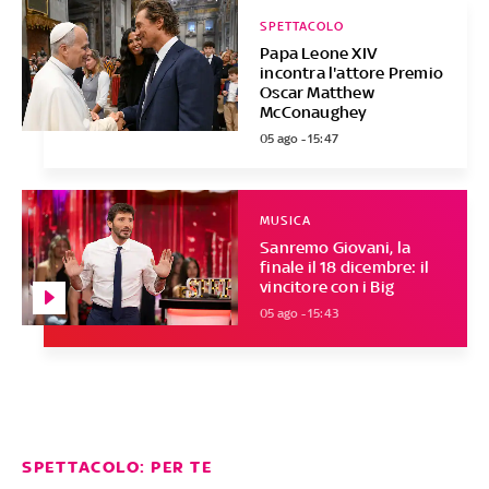
SPETTACOLO
Papa Leone XIV
incontra l'attore Premio
Oscar Matthew
McConaughey
05 ago - 15:47
MUSICA
Sanremo Giovani, la
finale il 18 dicembre: il
vincitore con i Big
05 ago - 15:43
SPETTACOLO: PER TE