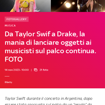
FOTOGALLERY
MUSICA
Da Taylor Swif a Drake, la
mania di lanciare oggetti ai
musicisti sul palco continua.
FOTO
14 nov 2023 - 10:00
21 foto
©Getty
Taylor Swift durante il concerto in Argentina, dopo
essere stata raggiunta sul palco da un “regalo” da