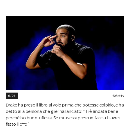
6/21
©Getty
Drake ha preso il libro al volo prima che potesse colpirlo, e ha
detto alla persona che gliel’ha lanciato: “Ti è andata bene
perché ho buoni riflessi. Se mi avessi preso in faccia ti avrei
fatto il c**o”