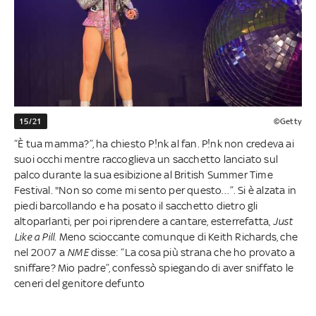
15/21
©Getty
“È tua mamma?”, ha chiesto P!nk al fan. P!nk non credeva ai
suoi occhi mentre raccoglieva un sacchetto lanciato sul
palco durante la sua esibizione al British Summer Time
Festival. "Non so come mi sento per questo…”. Si è alzata in
piedi barcollando e ha posato il sacchetto dietro gli
altoparlanti, per poi riprendere a cantare, esterrefatta,
Just
Like a Pill
. Meno scioccante comunque di Keith Richards, che
nel 2007 a
NME
disse: “La cosa più strana che ho provato a
sniffare? Mio padre”, confessò spiegando di aver sniffato le
ceneri del genitore defunto