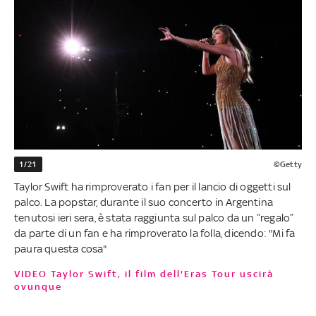
1/21
©Getty
Taylor Swift ha rimproverato i fan per il lancio di oggetti sul
palco. La popstar, durante il suo concerto in Argentina
tenutosi ieri sera, è stata raggiunta sul palco da un “regalo”
da parte di un fan e ha rimproverato la folla, dicendo: "Mi fa
paura questa cosa"
VIDEO Taylor Swift, il film dell'Eras Tour uscirà
ovunque