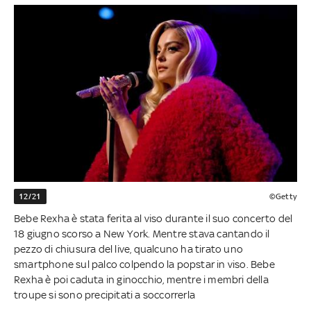
12/21
©Getty
Bebe Rexha è stata ferita al viso durante il suo concerto del
18 giugno scorso a New York. Mentre stava cantando il
pezzo di chiusura del live, qualcuno ha tirato uno
smartphone sul palco colpendo la popstar in viso. Bebe
Rexha è poi caduta in ginocchio, mentre i membri della
troupe si sono precipitati a soccorrerla