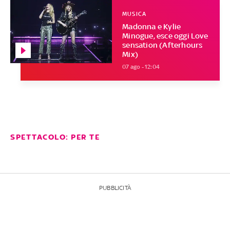
MUSICA
Madonna e Kylie
Minogue, esce oggi Love
sensation (Afterhours
Mix)
07 ago - 12:04
SPETTACOLO: PER TE
PUBBLICITÀ