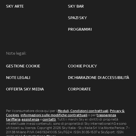
SKY ARTE
SKY BAR
SPAZI SKY
PROGRAMMI
Note legali:
GESTIONE COOKIE
COOKIE POLICY
NOTE LEGALI
DICHIARAZIONE DI ACCESSIBILITÀ
OFFERTA SKY MEDIA
CORPORATE
Per il consumatore clicca qui per i
Moduli, Condizioni contrattuali
,
Privacy &
Cookies
,
informazioni sulle modifiche contrattuali
o per
trasparenza
tariffaria
,
assistenza
e
contatti
. Tutti i marchi Sky e i diritti di proprietà
intellettuale in essi contenuti, sono di proprietà di Sky international AG e sono
utilizzati su licenza. Copyright 2026 Sky Italia - Sky Italia Srl Via Monte Penice, 7 -
20138 Milano P.IVA 04619241005. SkyTG24: ISSN 3035-1537 e SkySport: ISSN