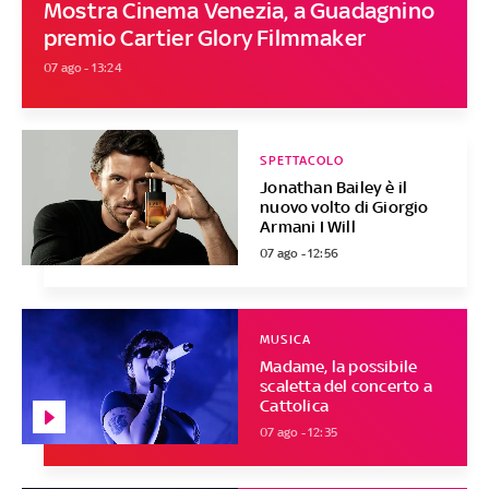
Mostra Cinema Venezia, a Guadagnino
premio Cartier Glory Filmmaker
07 ago - 13:24
SPETTACOLO
Jonathan Bailey è il
nuovo volto di Giorgio
Armani I Will
07 ago - 12:56
MUSICA
Madame, la possibile
scaletta del concerto a
Cattolica
07 ago - 12:35