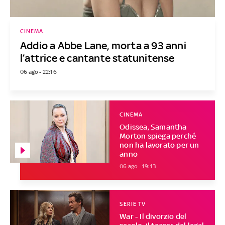
CINEMA
Addio a Abbe Lane, morta a 93 anni
l’attrice e cantante statunitense
06 ago - 22:16
CINEMA
Odissea, Samantha
Morton spiega perché
non ha lavorato per un
anno
06 ago - 19:13
SERIE TV
War - Il divorzio del