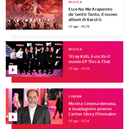
MUSICA
Esce No Me Arapiento
de Sentir Tanto, il nuovo
album di Karol G
07 ago - 18:29
MUSICA
Stray Kids, è uscito il
nuovo EP This & That
07 ago - 15:09
CINEMA
Mostra Cinema Venezia,
a Guadagnino premio
Cartier Glory Filmmaker
07 ago - 13:24