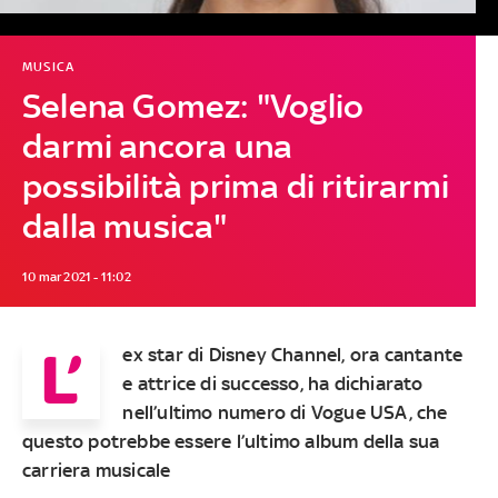
MUSICA
Selena Gomez: "Voglio
darmi ancora una
possibilità prima di ritirarmi
dalla musica"
10 mar 2021 - 11:02
L’
ex star di Disney Channel, ora cantante
e attrice di successo, ha dichiarato
nell’ultimo numero di Vogue USA, che
questo potrebbe essere l’ultimo album della sua
carriera musicale