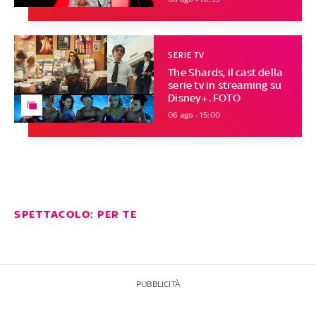
SERIE TV
The Shards, il cast della
serie tv in streaming su
Disney+. FOTO
06 ago - 15:00
SPETTACOLO: PER TE
PUBBLICITÀ