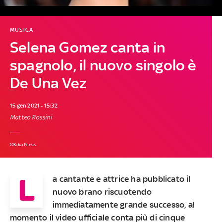
MUSICA
Selena Gomez canta in
spagnolo, il nuovo singolo è
De Una Vez
15 gen 2021 - 15:32
Matteo Rossini
©Kika Press
L
a cantante e attrice ha pubblicato il
nuovo brano riscuotendo
immediatamente grande successo, al
momento il video ufficiale conta più di cinque