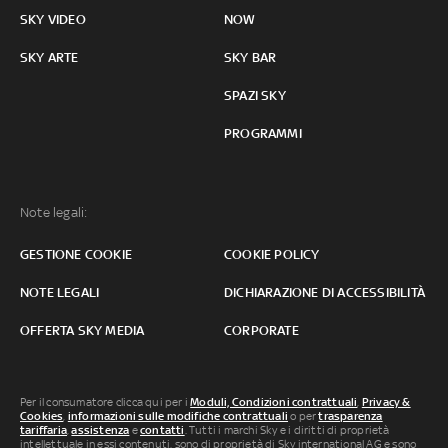
SKY VIDEO
NOW
SKY ARTE
SKY BAR
SPAZI SKY
PROGRAMMI
Note legali:
GESTIONE COOKIE
COOKIE POLICY
NOTE LEGALI
DICHIARAZIONE DI ACCESSIBILITÀ
OFFERTA SKY MEDIA
CORPORATE
Per il consumatore clicca qui per i
Moduli, Condizioni contrattuali
,
Privacy &
Cookies
,
informazioni sulle modifiche contrattuali
o per
trasparenza
tariffaria
,
assistenza
e
contatti
. Tutti i marchi Sky e i diritti di proprietà
intellettuale in essi contenuti, sono di proprietà di Sky international AG e sono