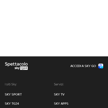
ACCEDI A SKY GO
I siti Sky:
Servizi:
SKY SPORT
SKY TV
SKY TG24
SKY APPS