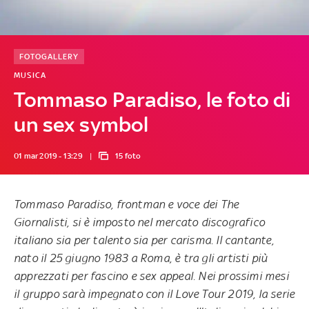
FOTOGALLERY
MUSICA
Tommaso Paradiso, le foto di
un sex symbol
01 mar 2019 - 13:29
15 foto
Tommaso Paradiso, frontman e voce dei
The
Giornalisti
, si è imposto nel mercato discografico
italiano sia per talento sia per carisma. Il cantante,
nato il
25 giugno 1983
a Roma, è tra gli artisti più
apprezzati per
fascino e sex appeal
. Nei prossimi mesi
il gruppo sarà impegnato con il
Love Tour 2019
, la serie