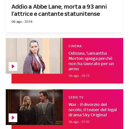
Addio a Abbe Lane, morta a 93 anni
l’attrice e cantante statunitense
06 ago - 22:16
CINEMA
Odissea, Samantha
Morton spiega perché
non ha lavorato per un
anno
06 ago - 19:13
SERIE TV
War - Il divorzio del
secolo, il teaser del legal
drama Sky Original
06 ago - 17:02