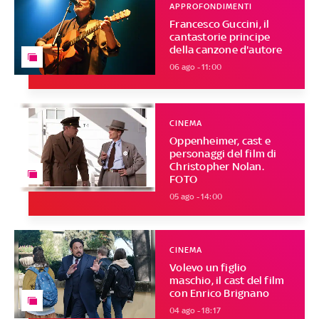
APPROFONDIMENTI
Francesco Guccini, il
cantastorie principe
della canzone d'autore
06 ago - 11:00
CINEMA
Oppenheimer, cast e
personaggi del film di
Christopher Nolan.
FOTO
05 ago - 14:00
CINEMA
Volevo un figlio
maschio, il cast del film
con Enrico Brignano
04 ago - 18:17