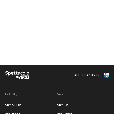
ACCEDI A SKY GO
I siti Sky:
Servizi:
SKY SPORT
SKY TV