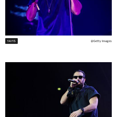
14/15
@Getty Images