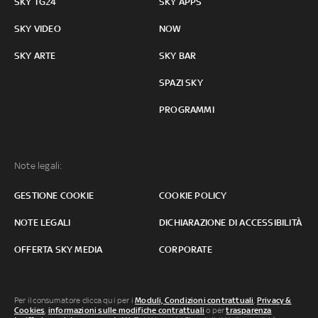
SKY TG24
SKY APPS
SKY VIDEO
NOW
SKY ARTE
SKY BAR
SPAZI SKY
PROGRAMMI
Note legali:
GESTIONE COOKIE
COOKIE POLICY
NOTE LEGALI
DICHIARAZIONE DI ACCESSIBILITÀ
OFFERTA SKY MEDIA
CORPORATE
Per il consumatore clicca qui per i
Moduli, Condizioni contrattuali
,
Privacy &
Cookies
,
informazioni sulle modifiche contrattuali
o per
trasparenza